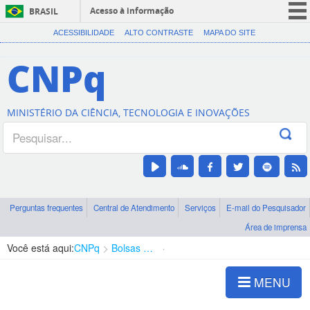
Acesso à informação
BRASIL
CORONAVÍRUS (COVID-19)
ACESSIBILIDADE
ALTO CONTRASTE
MAPA DO SITE
Participe
CNPq
Serviços
Legislação
MINISTÉRIO DA CIÊNCIA, TECNOLOGIA E INOVAÇÕES
Canais
Perguntas frequentes
Central de Atendimento
Serviços
E-mail do Pesquisador
Área de imprensa
Você está aqui:
CNPq
Bolsas e Auxílios Vigentes
Projetos de Pesquisa
MENU