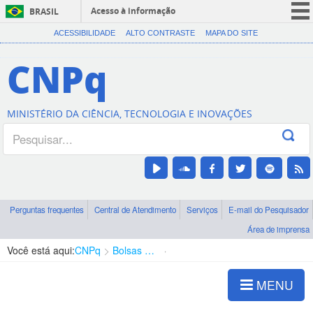
Acesso à informação
BRASIL
CORONAVÍRUS (COVID-19)
ACESSIBILIDADE
ALTO CONTRASTE
MAPA DO SITE
Participe
CNPq
Serviços
Legislação
MINISTÉRIO DA CIÊNCIA, TECNOLOGIA E INOVAÇÕES
Canais
Perguntas frequentes
Central de Atendimento
Serviços
E-mail do Pesquisador
Área de imprensa
Você está aqui:
CNPq
Bolsas e Auxílios Vigentes
Projetos de Pesquisa
MENU