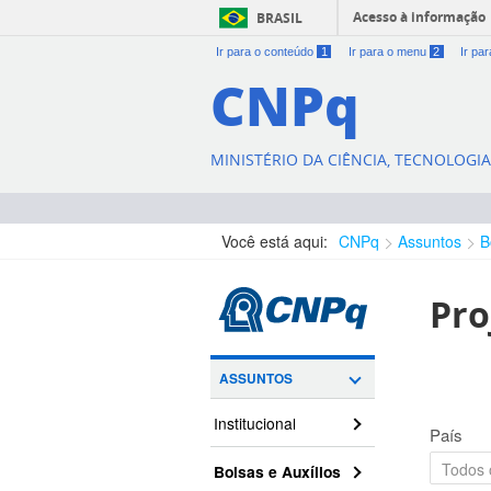
Acesso à informação
BRASIL
Ir para o conteúdo
1
Ir para o menu
2
Ir pa
CNPq
MINISTÉRIO DA CIÊNCIA, TECNOLOGI
Você está aqui:
CNPq
Assuntos
B
Pro
ASSUNTOS
Institucional
País
Bolsas e Auxílios