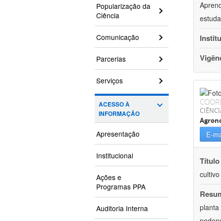
Aprend
Popularização da
Ciência
estuda
Comunicação
Instit
Vigên
Parcerias
Serviços
COOR
ACESSO À
CIÊNCI
INFORMAÇÃO
Agron
Apresentação
E-ma
Institucional
Título
cultiv
Ações e
Programas PPA
Resu
planta
Auditoria Interna
podend