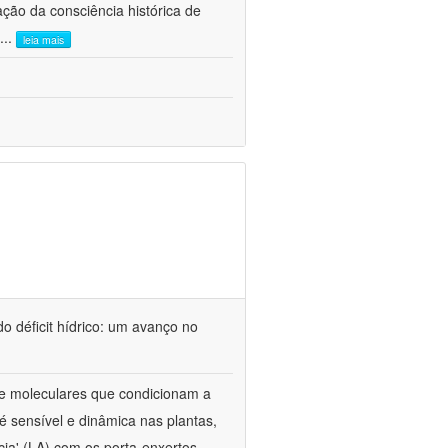
ão da consciência histórica de
...
leia mais
o déficit hídrico: um avanço no
s e moleculares que condicionam a
é sensível e dinâmica nas plantas,
cia' (LA) com os porta-enxertos