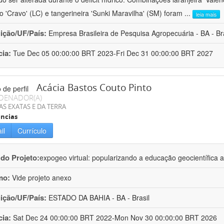
ro 'Cravo' (LC) e tangerineira 'Sunki Maravilha' (SM) foram
...
leia mais
uição/UF/País:
Empresa Brasileira de Pesquisa Agropecuária - BA - Bra
cia:
Tue Dec 05 00:00:00 BRT 2023-Fri Dec 31 00:00:00 BRT 2027
Acácia Bastos Couto Pinto
DENADOR(A)
AS EXATAS E DA TERRA
ncias
il
Currículo
 do Projeto:
expogeo virtual: popularizando a educação geocientífica a
mo:
Vide projeto anexo
uição/UF/País:
ESTADO DA BAHIA - BA - Brasil
cia:
Sat Dec 24 00:00:00 BRT 2022-Mon Nov 30 00:00:00 BRT 2026