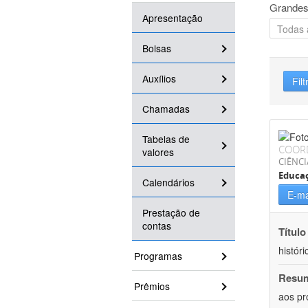
Grandes
Apresentação
Bolsas
Auxílios
Filt
Chamadas
Tabelas de
COOR
valores
CIÊNC
Educa
Calendários
E-ma
Prestação de
contas
Título
históri
Programas
Resu
Prêmios
aos pr