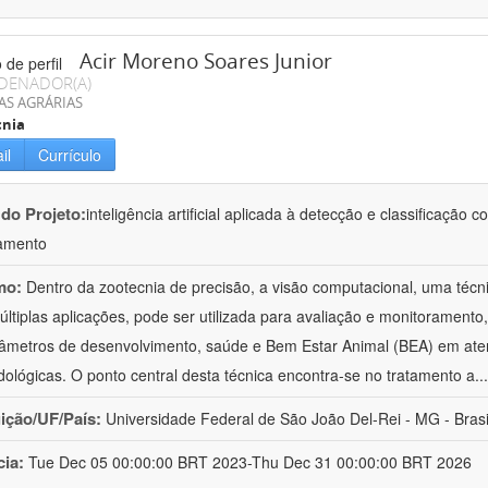
Acir Moreno Soares Junior
DENADOR(A)
AS AGRÁRIAS
cnia
il
Currículo
 do Projeto:
inteligência artificial aplicada à detecção e classificaçã
amento
mo:
Dentro da zootecnia de precisão, a visão computacional, uma técni
ltiplas aplicações, pode ser utilizada para avaliação e monitoramento, 
âmetros de desenvolvimento, saúde e Bem Estar Animal (BEA) em ate
ológicas. O ponto central desta técnica encontra-se no tratamento a
..
uição/UF/País:
Universidade Federal de São João Del-Rei - MG - Brasi
cia:
Tue Dec 05 00:00:00 BRT 2023-Thu Dec 31 00:00:00 BRT 2026