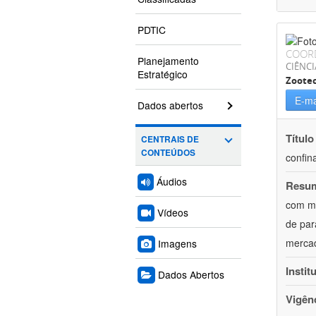
PDTIC
COOR
Planejamento
CIÊNCI
Estratégico
Zoote
E-ma
Dados abertos
Título
CENTRAIS DE
CONTEÚDOS
confin
Áudios
Resu
com mú
Vídeos
de par
mercad
Imagens
Instit
Dados Abertos
Vigên