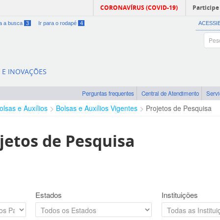
CORONAVÍRUS (COVID-19)
Participe
ra a busca
3
Ir para o rodapé
4
ACESSI
A E INOVAÇÕES
Perguntas frequentes
Central de Atendimento
Serv
olsas e Auxílios
Bolsas e Auxílios Vigentes
Projetos de Pesquisa
jetos de Pesquisa
Estados
Instituições