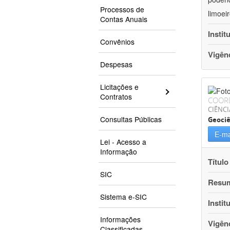
Processos de
limoei
Contas Anuais
Instit
Convênios
Vigên
Despesas
Licitações e
Contratos
COOR
CIÊNCI
Consultas Públicas
Geociê
E-ma
Lei - Acesso a
Informação
Título
SIC
Resu
Sistema e-SIC
Instit
Informações
Vigên
Classificadas