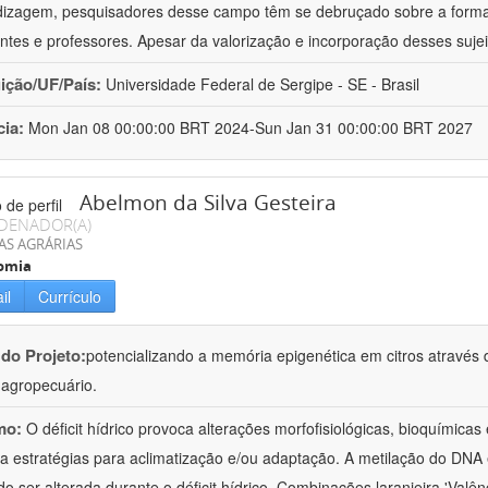
izagem, pesquisadores desse campo têm se debruçado sobre a formaç
ntes e professores. Apesar da valorização e incorporação desses sujei
uição/UF/País:
Universidade Federal de Sergipe - SE - Brasil
cia:
Mon Jan 08 00:00:00 BRT 2024-Sun Jan 31 00:00:00 BRT 2027
Abelmon da Silva Gesteira
DENADOR(A)
AS AGRÁRIAS
omia
il
Currículo
 do Projeto:
potencializando a memória epigenética em citros através d
o agropecuário.
mo:
O déficit hídrico provoca alterações morfofisiológicas, bioquímica
 a estratégias para aclimatização e/ou adaptação. A metilação do DNA 
o ser alterada durante o déficit hídrico. Combinações laranjeira 'Valên