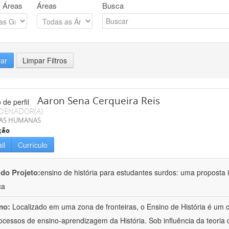
 Áreas
Áreas
Busca
rar
Limpar Filtros
Aaron Sena Cerqueira Reis
DENADOR(A)
IAS HUMANAS
ção
il
Currículo
 do Projeto:
ensino de história para estudantes surdos: uma proposta i
ca
mo:
Localizado em uma zona de fronteiras, o Ensino de História é um
ocessos de ensino-aprendizagem da História. Sob influência da teoria d