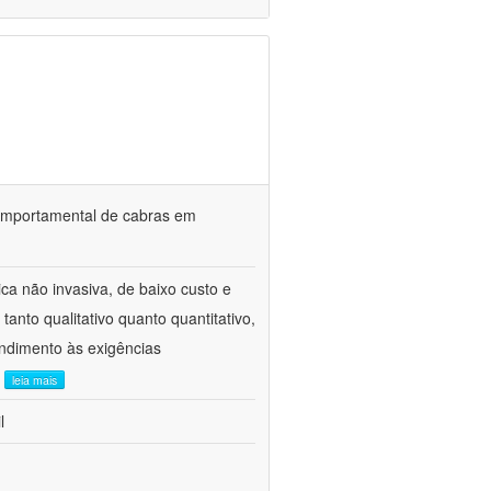
o comportamental de cabras em
ca não invasiva, de baixo custo e
tanto qualitativo quanto quantitativo,
ndimento às exigências
.
leia mais
l