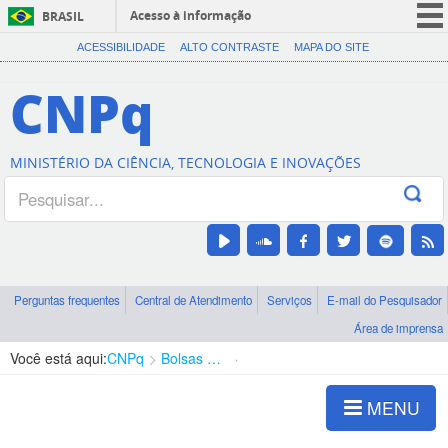
Acesso à informação
BRASIL
CORONAVÍRUS (COVID-19)
ACESSIBILIDADE
ALTO CONTRASTE
MAPA DO SITE
Participe
CNPq
Serviços
Legislação
MINISTÉRIO DA CIÊNCIA, TECNOLOGIA E INOVAÇÕES
Canais
Perguntas frequentes
Central de Atendimento
Serviços
E-mail do Pesquisador
Área de imprensa
Você está aqui:
CNPq
Bolsas e Auxílios Vigentes
Projetos de Pesquisa
MENU