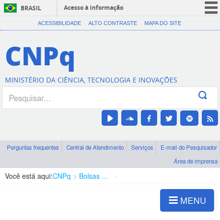
Acesso à informação
BRASIL
CORONAVÍRUS (COVID-19)
ACESSIBILIDADE
ALTO CONTRASTE
MAPA DO SITE
Participe
CNPq
Serviços
Legislação
MINISTÉRIO DA CIÊNCIA, TECNOLOGIA E INOVAÇÕES
Canais
Perguntas frequentes
Central de Atendimento
Serviços
E-mail do Pesquisador
Área de imprensa
Você está aqui:
CNPq
Bolsas e Auxílios Vigentes
Projetos de Pesquisa
MENU