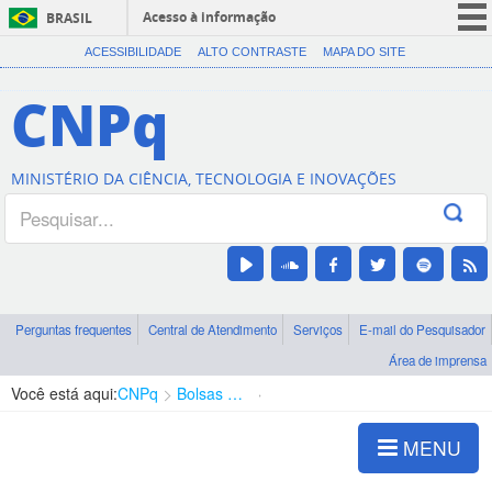
Acesso à informação
BRASIL
CORONAVÍRUS (COVID-19)
ACESSIBILIDADE
ALTO CONTRASTE
MAPA DO SITE
Participe
CNPq
Serviços
Legislação
MINISTÉRIO DA CIÊNCIA, TECNOLOGIA E INOVAÇÕES
Canais
Perguntas frequentes
Central de Atendimento
Serviços
E-mail do Pesquisador
Área de imprensa
Você está aqui:
CNPq
Bolsas e Auxílios Vigentes
Projetos de Pesquisa
MENU