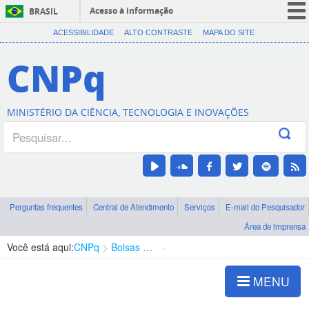
Acesso à informação
BRASIL
CORONAVÍRUS (COVID-19)
ACESSIBILIDADE
ALTO CONTRASTE
MAPA DO SITE
Participe
CNPq
Serviços
Legislação
MINISTÉRIO DA CIÊNCIA, TECNOLOGIA E INOVAÇÕES
Canais
Perguntas frequentes
Central de Atendimento
Serviços
E-mail do Pesquisador
Área de imprensa
Você está aqui:
CNPq
Bolsas e Auxílios Vigentes
Projetos de Pesquisa
MENU