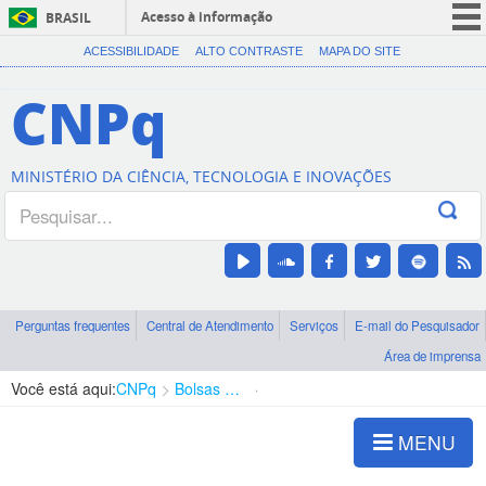
Acesso à informação
BRASIL
CORONAVÍRUS (COVID-19)
ACESSIBILIDADE
ALTO CONTRASTE
MAPA DO SITE
Participe
CNPq
Serviços
Legislação
MINISTÉRIO DA CIÊNCIA, TECNOLOGIA E INOVAÇÕES
Canais
Perguntas frequentes
Central de Atendimento
Serviços
E-mail do Pesquisador
Área de imprensa
Você está aqui:
CNPq
Bolsas e Auxílios Vigentes
Projetos de Pesquisa
MENU