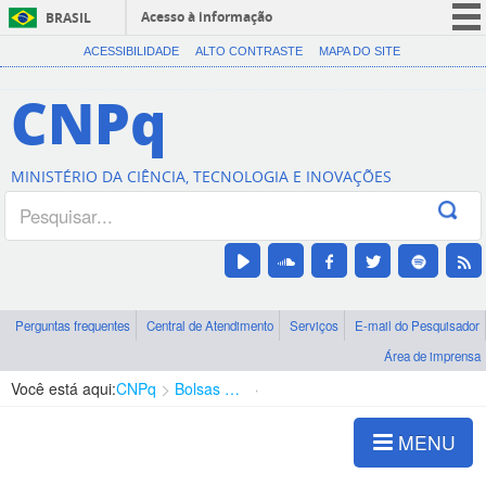
Acesso à informação
BRASIL
CORONAVÍRUS (COVID-19)
ACESSIBILIDADE
ALTO CONTRASTE
MAPA DO SITE
Participe
CNPq
Serviços
Legislação
MINISTÉRIO DA CIÊNCIA, TECNOLOGIA E INOVAÇÕES
Canais
Perguntas frequentes
Central de Atendimento
Serviços
E-mail do Pesquisador
Área de imprensa
Você está aqui:
CNPq
Bolsas e Auxílios Vigentes
Projetos de Pesquisa
MENU