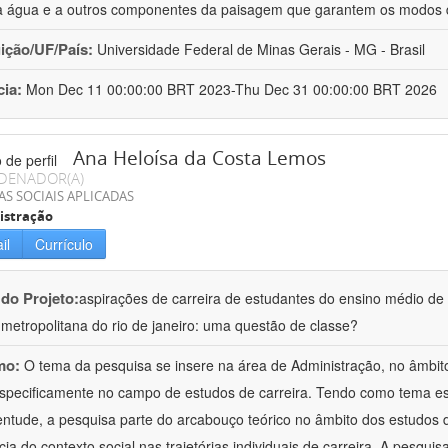
 à água e a outros componentes da paisagem que garantem os modos 
uição/UF/País:
Universidade Federal de Minas Gerais - MG - Brasil
cia:
Mon Dec 11 00:00:00 BRT 2023-Thu Dec 31 00:00:00 BRT 2026
Ana Heloísa da Costa Lemos
DENADOR(A)
AS SOCIAIS APLICADAS
istração
il
Currículo
 do Projeto:
aspirações de carreira de estudantes do ensino médio de 
 metropolitana do rio de janeiro: uma questão de classe?
mo:
O tema da pesquisa se insere na área de Administração, no âmbi
specificamente no campo de estudos de carreira. Tendo como tema esp
entude, a pesquisa parte do arcabouço teórico no âmbito dos estudos d
cia do contexto social nas trajetórias individuais de carreira. A pesquis