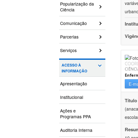
variáv
Popularização da
Ciência
urbano
Comunicação
Instit
Vigên
Parcerias
Serviços
COOR
ACESSO À
CIÊNCI
INFORMAÇÃO
Enfer
Apresentação
E-ma
Institucional
Título
(anaca
Ações e
Programas PPA
escola
Resu
Auditoria Interna
10 ano