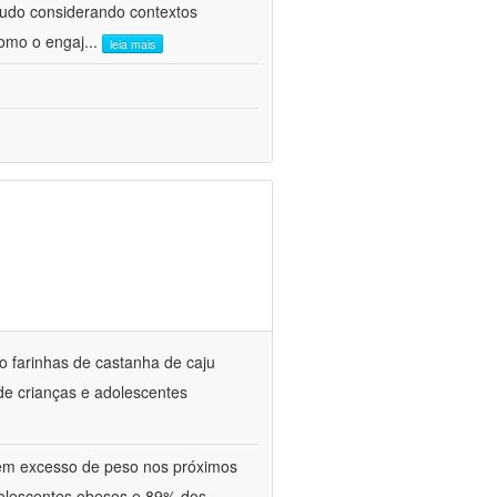
tudo considerando contextos
como o engaj
...
leia mais
do farinhas de castanha de caju
de crianças e adolescentes
tem excesso de peso nos próximos
olescentes obesos e 89% dos