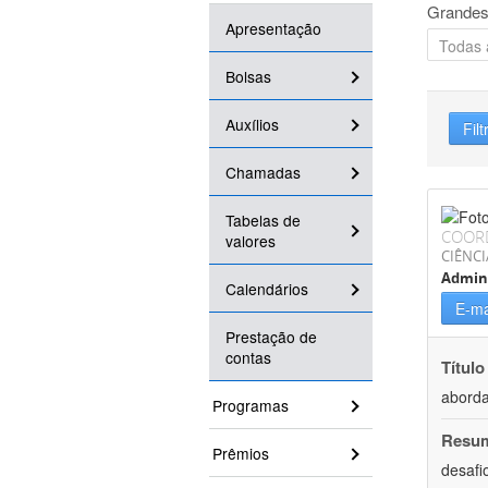
Grandes
Apresentação
Bolsas
Auxílios
Filt
Chamadas
Tabelas de
COOR
valores
CIÊNCI
Admin
Calendários
E-ma
Prestação de
contas
Título
aborda
Programas
Resu
Prêmios
desafi