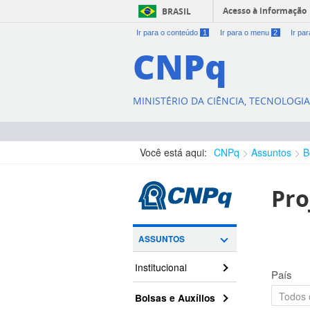
Acesso à informação
BRASIL
Ir para o conteúdo
1
Ir para o menu
2
Ir pa
CNPq
MINISTÉRIO DA CIÊNCIA, TECNOLOGI
Você está aqui:
CNPq
Assuntos
B
Pro
ASSUNTOS
Institucional
País
Bolsas e Auxílios