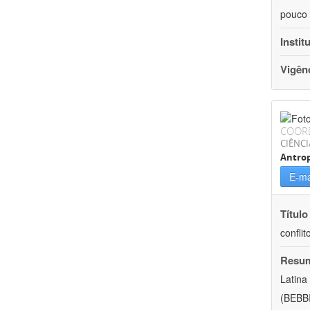
pouco 
Instit
Vigên
COOR
CIÊNC
Antrop
E-ma
Título
conflit
Resu
Latina
(BEBBI