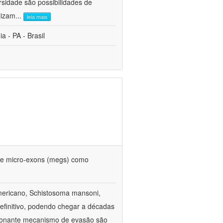
rsidade são possibilidades de
lizam
...
leia mais
 - PA - Brasil
 de micro-exons (megs) como
americano, Schistosoma mansoni,
efinitivo, podendo chegar a décadas
sionante mecanismo de evasão são