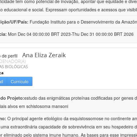
ficidade tem como potencial de inovação, apontar que equidade e dive
ão educacional e social. Expressam oportunidades e acessos que visibi
uição/UF/País:
Fundação Instituto para o Desenvolvimento da Amazônia
cia:
Mon Dec 04 00:00:00 BRT 2023-Thu Dec 31 00:00:00 BRT 2026
Ana Eliza Zeraik
DENADOR(A)
AS BIOLÓGICAS
ca
il
Currículo
 do Projeto:
estudo das enigmáticas proteínas codificadas por genes
iais alvos em schistosoma mansoni
mo:
O principal agente etiológico da esquistossomose no continente 
 uma extraordinária capacidade de sobrevivência em seu hospedeiro d
r eliminado pelo sistema imune humano. As bases para esse impres