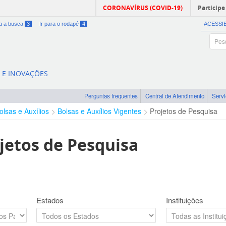
CORONAVÍRUS (COVID-19)
Participe
ra a busca
3
Ir para o rodapé
4
ACESSI
A E INOVAÇÕES
Perguntas frequentes
Central de Atendimento
Serv
olsas e Auxílios
Bolsas e Auxílios Vigentes
Projetos de Pesquisa
jetos de Pesquisa
Estados
Instituições