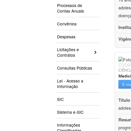
Processos de
adoles
Contas Anuais
doença
Convênios
Instit
Despesas
Vigên
Licitações e
Contratos
COOR
Consultas Públicas
CIÊNCI
Medic
Lei - Acesso a
E-ma
Informação
SIC
Título
adoles
Sistema e-SIC
Resu
Informações
progre
Classificadas