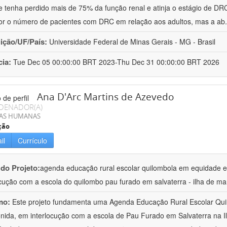
e tenha perdido mais de 75% da função renal e atinja o estágio de DRC
r o número de pacientes com DRC em relação aos adultos, mas a ab
uição/UF/País:
Universidade Federal de Minas Gerais - MG - Brasil
cia:
Tue Dec 05 00:00:00 BRT 2023-Thu Dec 31 00:00:00 BRT 2026
Ana D'Arc Martins de Azevedo
DENADOR(A)
IAS HUMANAS
ção
il
Currículo
 do Projeto:
agenda educação rural escolar quilombola em equidade e
ocução com a escola do quilombo pau furado em salvaterra - ilha de ma
mo:
Este projeto fundamenta uma Agenda Educação Rural Escolar Qui
ida, em interlocução com a escola de Pau Furado em Salvaterra na I