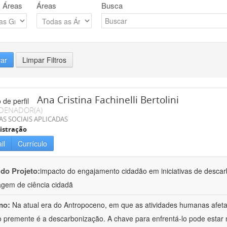
 Áreas
Áreas
Busca
rar
Limpar Filtros
Ana Cristina Fachinelli Bertolini
DENADOR(A)
AS SOCIAIS APLICADAS
istração
il
Currículo
 do Projeto:
impacto do engajamento cidadão em iniciativas de desca
gem de ciência cidadã
mo:
Na atual era do Antropoceno, em que as atividades humanas afeta
o premente é a descarbonização. A chave para enfrentá-lo pode esta