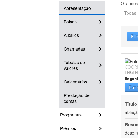
Grandes
Apresentação
Bolsas
Auxílios
Filt
Chamadas
Tabelas de
COOR
valores
ENGEN
Engenh
Calendários
E-ma
Prestação de
contas
Título
ablaçã
Programas
Resu
Prêmios
desemp