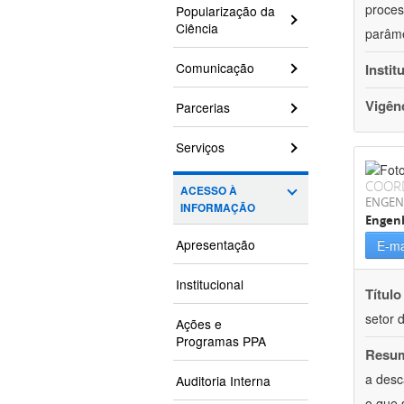
proces
Popularização da
Ciência
parâme
Comunicação
Instit
Vigên
Parcerias
Serviços
COOR
ACESSO À
ENGEN
INFORMAÇÃO
Engenh
Apresentação
E-ma
Institucional
Título
setor d
Ações e
Programas PPA
Resu
a desc
Auditoria Interna
o que 