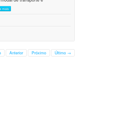
ia mais
o
Anterior
Próximo
Último →