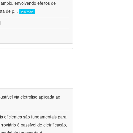
 amplo, envolvendo efeitos de
sta de p
...
leia mais
l
tível via eletrolise aplicada ao
is eficientes são fundamentais para
oviário é passível de eletrificação,
 modal de transporte é