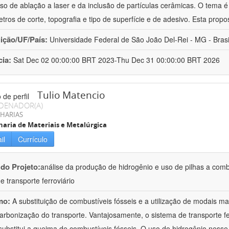
so de ablação a laser e da inclusão de partículas cerâmicas. O tema é
tros de corte, topografia e tipo de superfície e de adesivo. Esta propo
uição/UF/País:
Universidade Federal de São João Del-Rei - MG - Brasi
cia:
Sat Dec 02 00:00:00 BRT 2023-Thu Dec 31 00:00:00 BRT 2026
Tulio Matencio
DENADOR(A)
HARIAS
aria de Materiais e Metalúrgica
il
Currículo
 do Projeto:
análise da produção de hidrogênio e uso de pilhas a combus
e transporte ferroviário
mo:
A substituição de combustíveis fósseis e a utilização de modais ma
arbonização do transporte. Vantajosamente, o sistema de transporte ferr
substitui a queima de combustíveis fósseis. O uso do hidrogênio nesse