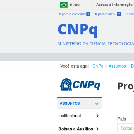
Acesso à informação
BRASIL
Ir para o conteúdo
1
Ir para o menu
2
Ir pa
CNPq
MINISTÉRIO DA CIÊNCIA, TECNOLOGI
Você está aqui:
CNPq
Assuntos
B
Pro
ASSUNTOS
Institucional
País
Bolsas e Auxílios