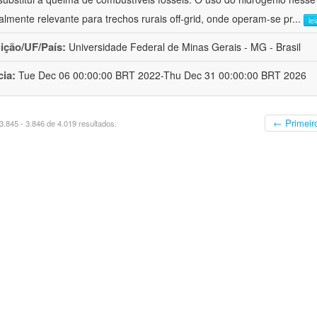
almente relevante para trechos rurais off-grid, onde operam-se pr
...
le
uição/UF/País:
Universidade Federal de Minas Gerais - MG - Brasil
cia:
Tue Dec 06 00:00:00 BRT 2022-Thu Dec 31 00:00:00 BRT 2026
← Primeir
.845 - 3.846 de 4.019 resultados.