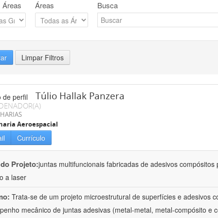
 Áreas
Áreas
Busca
rar
Limpar Filtros
Túlio Hallak Panzera
DENADOR(A)
HARIAS
aria Aeroespacial
il
Currículo
 do Projeto:
juntas multifuncionais fabricadas de adesivos compósitos 
o a laser
mo:
Trata-se de um projeto microestrutural de superfícies e adesivos 
enho mecânico de juntas adesivas (metal-metal, metal-compósito e 