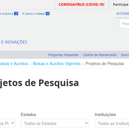
CORONAVÍRUS (COVID-19)
Participe
ra a busca
3
Ir para o rodapé
4
ACESSI
A E INOVAÇÕES
Perguntas frequentes
Central de Atendimento
Serv
olsas e Auxílios
Bolsas e Auxílios Vigentes
Projetos de Pesquisa
jetos de Pesquisa
Estados
Instituições