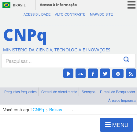
Acesso à informação
BRASIL
CORONAVÍRUS (COVID-19)
ACESSIBILIDADE
ALTO CONTRASTE
MAPA DO SITE
Participe
CNPq
Serviços
Legislação
MINISTÉRIO DA CIÊNCIA, TECNOLOGIA E INOVAÇÕES
Canais
Perguntas frequentes
Central de Atendimento
Serviços
E-mail do Pesquisador
Área de imprensa
Você está aqui:
CNPq
Bolsas e Auxílios Vigentes
Projetos de Pesquisa
MENU