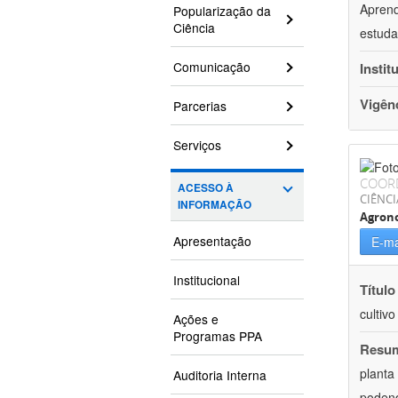
Aprend
Popularização da
Ciência
estuda
Comunicação
Instit
Vigên
Parcerias
Serviços
COOR
ACESSO À
CIÊNCI
INFORMAÇÃO
Agron
Apresentação
E-ma
Institucional
Título
cultiv
Ações e
Programas PPA
Resu
planta
Auditoria Interna
podend