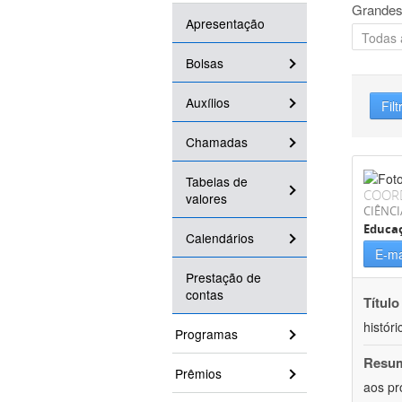
Grandes
Apresentação
Bolsas
Auxílios
Filt
Chamadas
Tabelas de
COOR
valores
CIÊNC
Educa
Calendários
E-ma
Prestação de
contas
Título
históri
Programas
Resu
Prêmios
aos pr