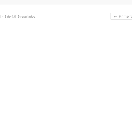
← Primeir
 - 3 de 4.019 resultados.