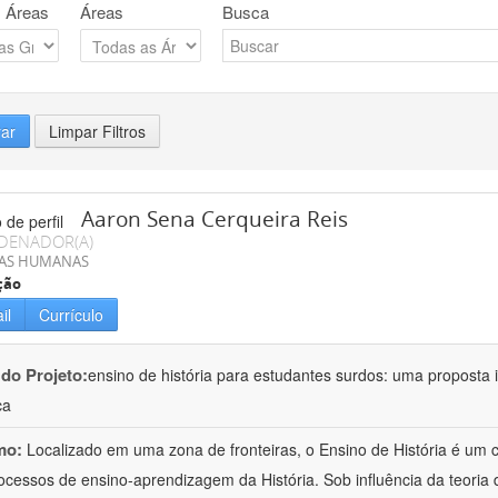
 Áreas
Áreas
Busca
rar
Limpar Filtros
Aaron Sena Cerqueira Reis
DENADOR(A)
IAS HUMANAS
ção
il
Currículo
 do Projeto:
ensino de história para estudantes surdos: uma proposta i
ca
mo:
Localizado em uma zona de fronteiras, o Ensino de História é um
ocessos de ensino-aprendizagem da História. Sob influência da teoria d