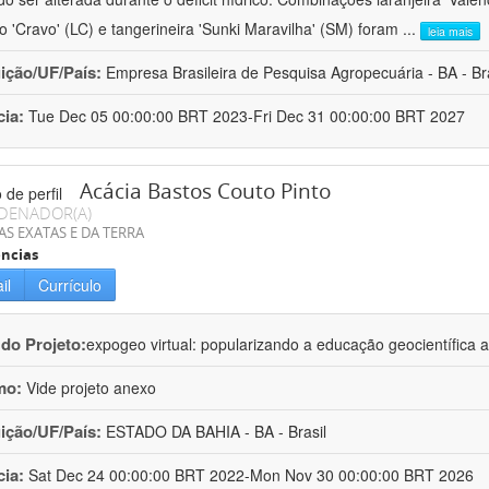
ro 'Cravo' (LC) e tangerineira 'Sunki Maravilha' (SM) foram
...
leia mais
uição/UF/País:
Empresa Brasileira de Pesquisa Agropecuária - BA - Bra
cia:
Tue Dec 05 00:00:00 BRT 2023-Fri Dec 31 00:00:00 BRT 2027
Acácia Bastos Couto Pinto
DENADOR(A)
AS EXATAS E DA TERRA
ncias
il
Currículo
 do Projeto:
expogeo virtual: popularizando a educação geocientífica a
mo:
Vide projeto anexo
uição/UF/País:
ESTADO DA BAHIA - BA - Brasil
cia:
Sat Dec 24 00:00:00 BRT 2022-Mon Nov 30 00:00:00 BRT 2026