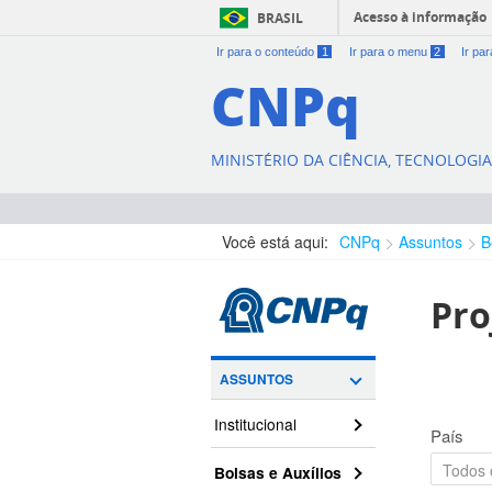
Acesso à informação
BRASIL
Ir para o conteúdo
1
Ir para o menu
2
Ir pa
CNPq
MINISTÉRIO DA CIÊNCIA, TECNOLOGI
Você está aqui:
CNPq
Assuntos
B
Pro
ASSUNTOS
Institucional
País
Bolsas e Auxílios