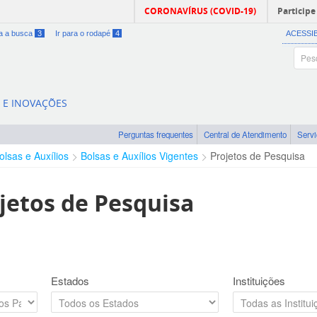
CORONAVÍRUS (COVID-19)
Participe
ra a busca
3
Ir para o rodapé
4
ACESSI
A E INOVAÇÕES
Perguntas frequentes
Central de Atendimento
Serv
olsas e Auxílios
Bolsas e Auxílios Vigentes
Projetos de Pesquisa
jetos de Pesquisa
Estados
Instituições