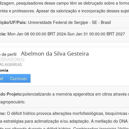
izagem, pesquisadores desse campo têm se debruçado sobre a formaç
ntes e professores. Apesar da valorização e incorporação desses sujei
uição/UF/País:
Universidade Federal de Sergipe - SE - Brasil
cia:
Mon Jan 08 00:00:00 BRT 2024-Sun Jan 31 00:00:00 BRT 2027
Abelmon da Silva Gesteira
DENADOR(A)
AS AGRÁRIAS
omia
il
Currículo
 do Projeto:
potencializando a memória epigenética em citros através d
o agropecuário.
mo:
O déficit hídrico provoca alterações morfofisiológicas, bioquímica
 a estratégias para aclimatização e/ou adaptação. A metilação do DNA 
o ser alterada durante o déficit hídrico. Combinações laranjeira 'Valên