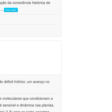
ão da consciência histórica de
...
leia mais
o déficit hídrico: um avanço no
s e moleculares que condicionam a
é sensível e dinâmica nas plantas,
cia' (LA) com os porta-enxertos