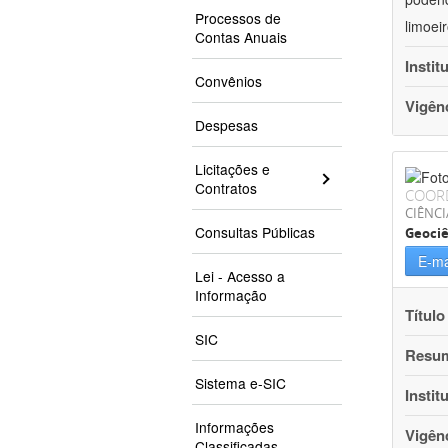
Processos de
limoei
Contas Anuais
Instit
Convênios
Vigên
Despesas
Licitações e
Contratos
COOR
CIÊNCI
Consultas Públicas
Geociê
E-ma
Lei - Acesso a
Informação
Título
SIC
Resu
Sistema e-SIC
Instit
Informações
Vigên
Classificadas