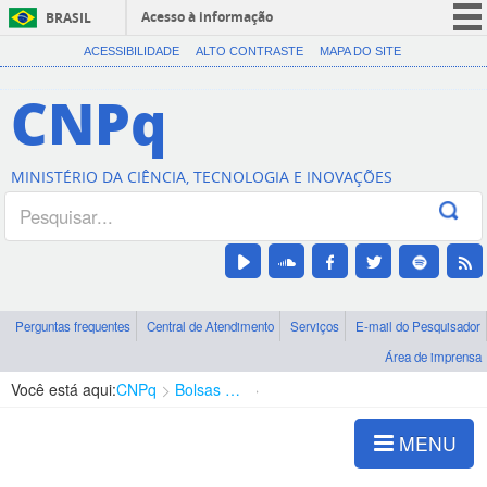
Acesso à informação
BRASIL
CORONAVÍRUS (COVID-19)
ACESSIBILIDADE
ALTO CONTRASTE
MAPA DO SITE
Participe
CNPq
Serviços
Legislação
MINISTÉRIO DA CIÊNCIA, TECNOLOGIA E INOVAÇÕES
Canais
Perguntas frequentes
Central de Atendimento
Serviços
E-mail do Pesquisador
Área de imprensa
Você está aqui:
CNPq
Bolsas e Auxílios Vigentes
Projetos de Pesquisa
MENU