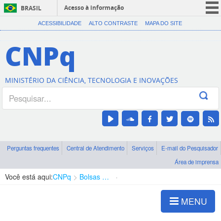
Acesso à informação
BRASIL
CORONAVÍRUS (COVID-19)
ACESSIBILIDADE
ALTO CONTRASTE
MAPA DO SITE
Participe
CNPq
Serviços
Legislação
MINISTÉRIO DA CIÊNCIA, TECNOLOGIA E INOVAÇÕES
Canais
Perguntas frequentes
Central de Atendimento
Serviços
E-mail do Pesquisador
Área de imprensa
Você está aqui:
CNPq
Bolsas e Auxílios Vigentes
Projetos de Pesquisa
MENU