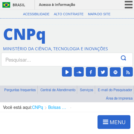
Acesso à informação
BRASIL
CORONAVÍRUS (COVID-19)
ACESSIBILIDADE
ALTO CONTRASTE
MAPA DO SITE
Participe
CNPq
Serviços
Legislação
MINISTÉRIO DA CIÊNCIA, TECNOLOGIA E INOVAÇÕES
Canais
Perguntas frequentes
Central de Atendimento
Serviços
E-mail do Pesquisador
Área de imprensa
Você está aqui:
CNPq
Bolsas e Auxílios Vigentes
Projetos de Pesquisa
MENU