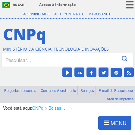
Acesso à informação
BRASIL
CORONAVÍRUS (COVID-19)
ACESSIBILIDADE
ALTO CONTRASTE
MAPA DO SITE
Participe
CNPq
Serviços
Legislação
MINISTÉRIO DA CIÊNCIA, TECNOLOGIA E INOVAÇÕES
Canais
Perguntas frequentes
Central de Atendimento
Serviços
E-mail do Pesquisador
Área de imprensa
Você está aqui:
CNPq
Bolsas e Auxílios Vigentes
Projetos de Pesquisa
MENU