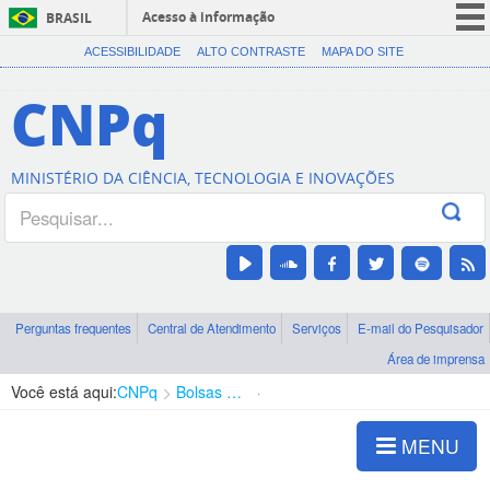
Acesso à informação
BRASIL
CORONAVÍRUS (COVID-19)
ACESSIBILIDADE
ALTO CONTRASTE
MAPA DO SITE
Participe
CNPq
Serviços
Legislação
MINISTÉRIO DA CIÊNCIA, TECNOLOGIA E INOVAÇÕES
Canais
Perguntas frequentes
Central de Atendimento
Serviços
E-mail do Pesquisador
Área de imprensa
Você está aqui:
CNPq
Bolsas e Auxílios Vigentes
Projetos de Pesquisa
MENU