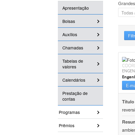
Grandes
Apresentação
Bolsas
Auxílios
Filt
Chamadas
Tabelas de
COOR
valores
ENGEN
Engenh
Calendários
E-ma
Prestação de
contas
Título
reversí
Programas
Resu
Prêmios
ambien