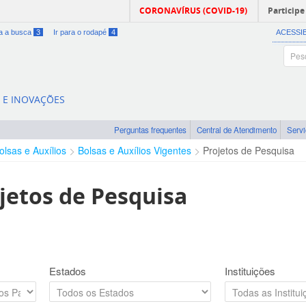
CORONAVÍRUS (COVID-19)
Participe
ra a busca
3
Ir para o rodapé
4
ACESSI
A E INOVAÇÕES
Perguntas frequentes
Central de Atendimento
Serv
olsas e Auxílios
Bolsas e Auxílios Vigentes
Projetos de Pesquisa
jetos de Pesquisa
Estados
Instituições