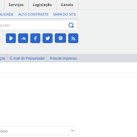
Serviços
Legislação
Canais
BILIDADE
ALTO CONTRASTE
MAPA DO SITE
iços
E-mail do Pesquisador
Área de imprensa