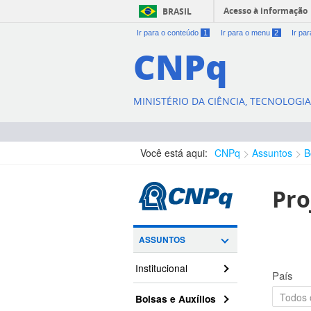
Acesso à informação
BRASIL
Ir para o conteúdo
1
Ir para o menu
2
Ir pa
CNPq
MINISTÉRIO DA CIÊNCIA, TECNOLOGI
Você está aqui:
CNPq
Assuntos
B
Pro
ASSUNTOS
Institucional
País
Bolsas e Auxílios