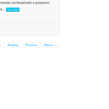
diversos combustíveis e possuem
re
...
leia mais
o
Anterior
Próximo
Último →