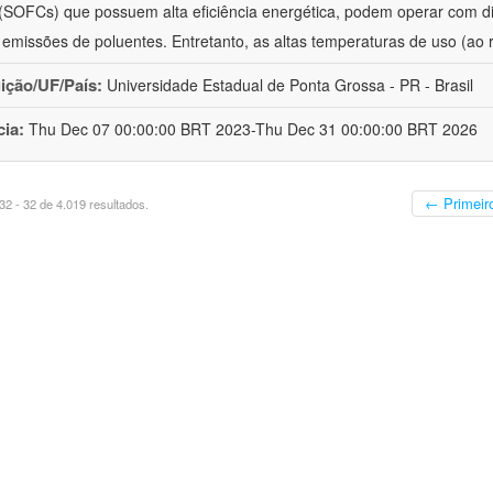
 (SOFCs) que possuem alta eficiência energética, podem operar com 
 emissões de poluentes. Entretanto, as altas temperaturas de uso (ao 
uição/UF/País:
Universidade Estadual de Ponta Grossa - PR - Brasil
cia:
Thu Dec 07 00:00:00 BRT 2023-Thu Dec 31 00:00:00 BRT 2026
← Primeir
2 - 32 de 4.019 resultados.