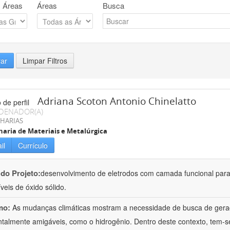
 Áreas
Áreas
Busca
rar
Limpar Filtros
Adriana Scoton Antonio Chinelatto
DENADOR(A)
HARIAS
aria de Materiais e Metalúrgica
il
Currículo
 do Projeto:
desenvolvimento de eletrodos com camada funcional para
veis de óxido sólido.
mo:
As mudanças climáticas mostram a necessidade de busca de geraç
talmente amigáveis, como o hidrogênio. Dentro deste contexto, tem-se