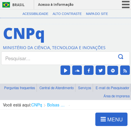
Acesso à informação
BRASIL
CORONAVÍRUS (COVID-19)
ACESSIBILIDADE
ALTO CONTRASTE
MAPA DO SITE
Participe
CNPq
Serviços
Legislação
MINISTÉRIO DA CIÊNCIA, TECNOLOGIA E INOVAÇÕES
Canais
Perguntas frequentes
Central de Atendimento
Serviços
E-mail do Pesquisador
Área de imprensa
Você está aqui:
CNPq
Bolsas e Auxílios Vigentes
Projetos de Pesquisa
MENU