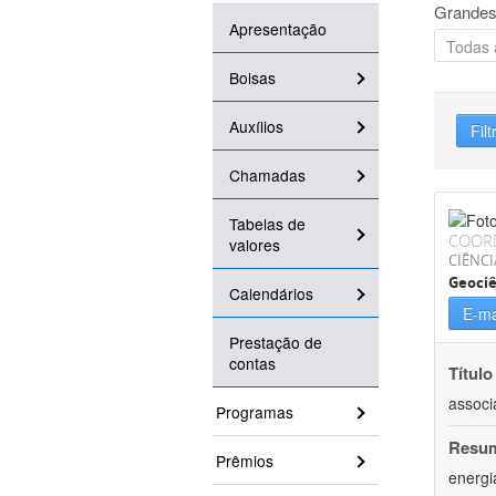
Grandes
Apresentação
Bolsas
Auxílios
Filt
Chamadas
Tabelas de
COOR
valores
CIÊNCI
Geociê
Calendários
E-ma
Prestação de
contas
Título
associ
Programas
Resu
Prêmios
energi