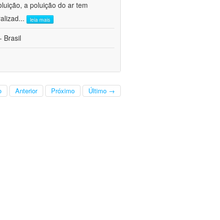
oluição, a poluição do ar tem
alizad
...
leia mais
 Brasil
o
Anterior
Próximo
Último →