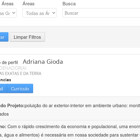
 Áreas
Áreas
Busca
rar
Limpar Filtros
Adriana Gioda
DENADOR(A)
AS EXATAS E DA TERRA
ncias
il
Currículo
 do Projeto:
poluição do ar exterior-interior em ambiente urbano: mon
ados
mo:
Com o rápido crescimento da economia e populacional, uma enorm
a, água e alimentos) é necessária em nossa sociedade para sustentar 