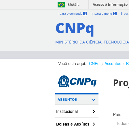
Acesso à informação
BRASIL
Ir para o conteúdo
1
Ir para o menu
2
Ir pa
CNPq
MINISTÉRIO DA CIÊNCIA, TECNOLOGI
Você está aqui:
CNPq
Assuntos
B
Pro
ASSUNTOS
Institucional
País
Bolsas e Auxílios