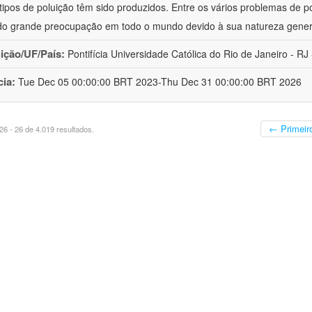
 tipos de poluição têm sido produzidos. Entre os vários problemas de p
o grande preocupação em todo o mundo devido à sua natureza gener
uição/UF/País:
Pontifícia Universidade Católica do Rio de Janeiro - RJ -
cia:
Tue Dec 05 00:00:00 BRT 2023-Thu Dec 31 00:00:00 BRT 2026
← Primeir
6 - 26 de 4.019 resultados.