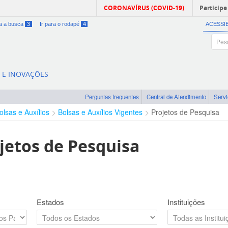
CORONAVÍRUS (COVID-19)
Participe
ra a busca
3
Ir para o rodapé
4
ACESSI
A E INOVAÇÕES
Perguntas frequentes
Central de Atendimento
Serv
olsas e Auxílios
Bolsas e Auxílios Vigentes
Projetos de Pesquisa
jetos de Pesquisa
Estados
Instituições