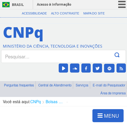
Acesso à informação
BRASIL
CORONAVÍRUS (COVID-19)
ACESSIBILIDADE
ALTO CONTRASTE
MAPA DO SITE
Participe
CNPq
Serviços
Legislação
MINISTÉRIO DA CIÊNCIA, TECNOLOGIA E INOVAÇÕES
Canais
Perguntas frequentes
Central de Atendimento
Serviços
E-mail do Pesquisador
Área de imprensa
Você está aqui:
CNPq
Bolsas e Auxílios Vigentes
Projetos de Pesquisa
MENU