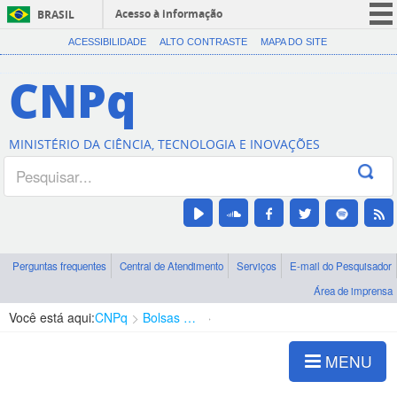
Acesso à informação
BRASIL
CORONAVÍRUS (COVID-19)
ACESSIBILIDADE
ALTO CONTRASTE
MAPA DO SITE
Participe
CNPq
Serviços
Legislação
MINISTÉRIO DA CIÊNCIA, TECNOLOGIA E INOVAÇÕES
Canais
Perguntas frequentes
Central de Atendimento
Serviços
E-mail do Pesquisador
Área de imprensa
Você está aqui:
CNPq
Bolsas e Auxílios Vigentes
Projetos de Pesquisa
MENU