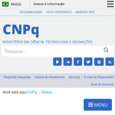
Acesso à informação
BRASIL
CORONAVÍRUS (COVID-19)
ACESSIBILIDADE
ALTO CONTRASTE
MAPA DO SITE
Participe
CNPq
Serviços
Legislação
MINISTÉRIO DA CIÊNCIA, TECNOLOGIA E INOVAÇÕES
Canais
Perguntas frequentes
Central de Atendimento
Serviços
E-mail do Pesquisador
Área de imprensa
Você está aqui:
CNPq
Bolsas e Auxílios Vigentes
Projetos de Pesquisa
MENU