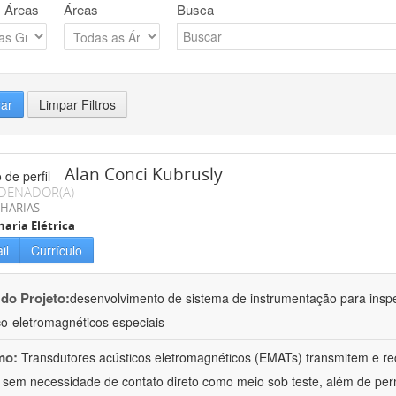
 Áreas
Áreas
Busca
rar
Limpar Filtros
Alan Conci Kubrusly
DENADOR(A)
HARIAS
aria Elétrica
il
Currículo
 do Projeto:
desenvolvimento de sistema de instrumentação para inspe
co-eletromagnéticos especiais
mo:
Transdutores acústicos eletromagnéticos (EMATs) transmitem e r
 sem necessidade de contato direto como meio sob teste, além de perm