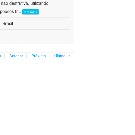
ão destrutiva, utilizando,
poucos tr
...
leia mais
 Brasil
o
Anterior
Próximo
Último →