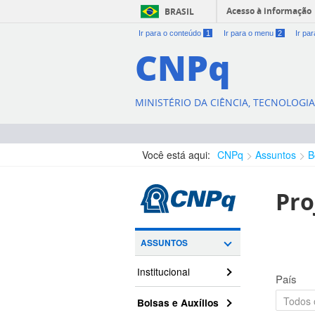
Acesso à informação
BRASIL
Ir para o conteúdo
1
Ir para o menu
2
Ir pa
CNPq
MINISTÉRIO DA CIÊNCIA, TECNOLOGI
Você está aqui:
CNPq
Assuntos
B
Pro
ASSUNTOS
Institucional
País
Bolsas e Auxílios