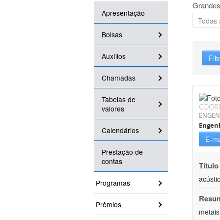
Grandes
Apresentação
Bolsas
Auxílios
Filt
Chamadas
Tabelas de
COOR
valores
ENGEN
Engenh
Calendários
E-ma
Prestação de
contas
Título
acústi
Programas
Resu
Prêmios
metais