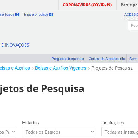
CORONAVÍRUS (COVID-19)
Participe
ra a busca
3
Ir para o rodapé
4
ACESSI
A E INOVAÇÕES
Perguntas frequentes
Central de Atendimento
Serv
olsas e Auxílios
Bolsas e Auxílios Vigentes
Projetos de Pesquisa
jetos de Pesquisa
Estados
Instituições