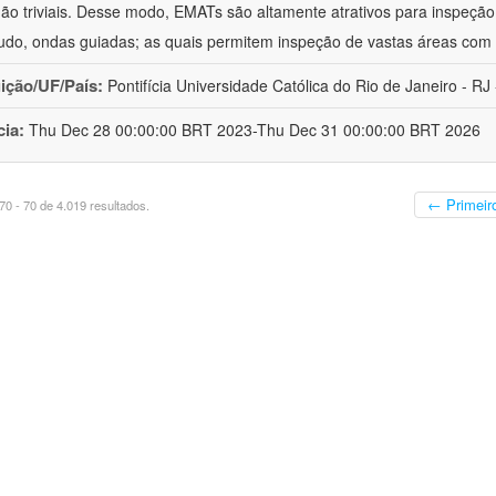
ão triviais. Desse modo, EMATs são altamente atrativos para inspeção n
udo, ondas guiadas; as quais permitem inspeção de vastas áreas com 
uição/UF/País:
Pontifícia Universidade Católica do Rio de Janeiro - RJ -
cia:
Thu Dec 28 00:00:00 BRT 2023-Thu Dec 31 00:00:00 BRT 2026
← Primeir
0 - 70 de 4.019 resultados.