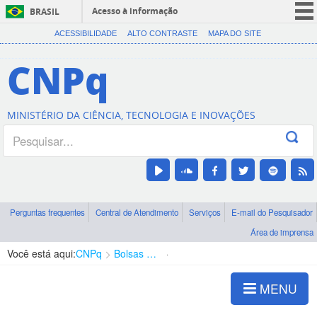
Acesso à informação
BRASIL
CORONAVÍRUS (COVID-19)
ACESSIBILIDADE
ALTO CONTRASTE
MAPA DO SITE
Participe
CNPq
Serviços
Legislação
MINISTÉRIO DA CIÊNCIA, TECNOLOGIA E INOVAÇÕES
Canais
Perguntas frequentes
Central de Atendimento
Serviços
E-mail do Pesquisador
Área de imprensa
Você está aqui:
CNPq
Bolsas e Auxílios Vigentes
Projetos de Pesquisa
MENU