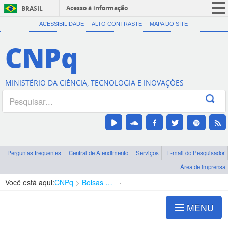
Acesso à informação
BRASIL
CORONAVÍRUS (COVID-19)
ACESSIBILIDADE
ALTO CONTRASTE
MAPA DO SITE
Participe
CNPq
Serviços
Legislação
MINISTÉRIO DA CIÊNCIA, TECNOLOGIA E INOVAÇÕES
Canais
Perguntas frequentes
Central de Atendimento
Serviços
E-mail do Pesquisador
Área de imprensa
Você está aqui:
CNPq
Bolsas e Auxílios Vigentes
Projetos de Pesquisa
MENU