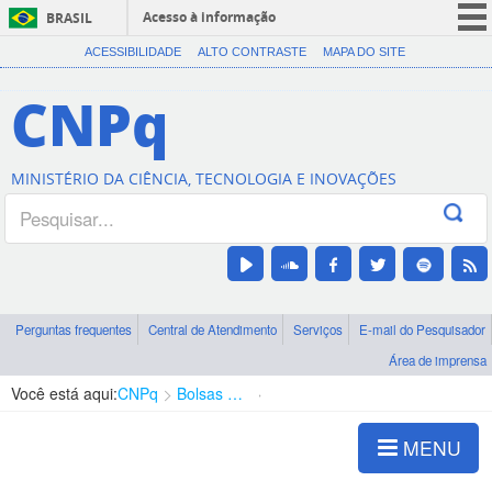
Acesso à informação
BRASIL
CORONAVÍRUS (COVID-19)
ACESSIBILIDADE
ALTO CONTRASTE
MAPA DO SITE
Participe
CNPq
Serviços
Legislação
MINISTÉRIO DA CIÊNCIA, TECNOLOGIA E INOVAÇÕES
Canais
Perguntas frequentes
Central de Atendimento
Serviços
E-mail do Pesquisador
Área de imprensa
Você está aqui:
CNPq
Bolsas e Auxílios Vigentes
Projetos de Pesquisa
MENU