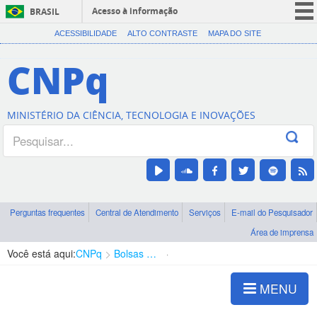
Acesso à informação
BRASIL
CORONAVÍRUS (COVID-19)
ACESSIBILIDADE
ALTO CONTRASTE
MAPA DO SITE
Participe
CNPq
Serviços
Legislação
MINISTÉRIO DA CIÊNCIA, TECNOLOGIA E INOVAÇÕES
Canais
Perguntas frequentes
Central de Atendimento
Serviços
E-mail do Pesquisador
Área de imprensa
Você está aqui:
CNPq
Bolsas e Auxílios Vigentes
Projetos de Pesquisa
MENU