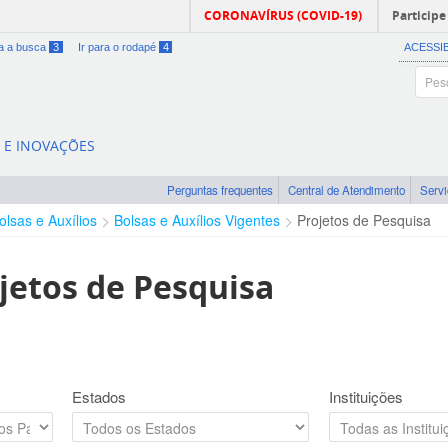
CORONAVÍRUS (COVID-19)
Participe
ra a busca
3
Ir para o rodapé
4
ACESSI
A E INOVAÇÕES
Perguntas frequentes
Central de Atendimento
Serv
olsas e Auxílios
Bolsas e Auxílios Vigentes
Projetos de Pesquisa
jetos de Pesquisa
Estados
Instituições