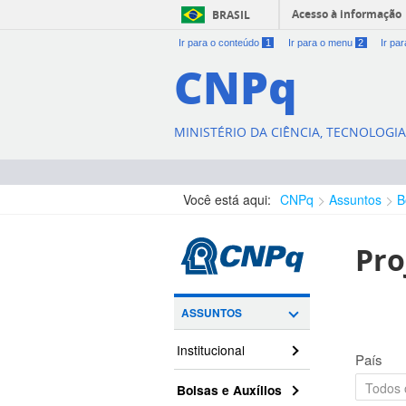
Acesso à informação
BRASIL
Ir para o conteúdo
1
Ir para o menu
2
Ir pa
CNPq
MINISTÉRIO DA CIÊNCIA, TECNOLOGI
Você está aqui:
CNPq
Assuntos
B
Pro
ASSUNTOS
Institucional
País
Bolsas e Auxílios