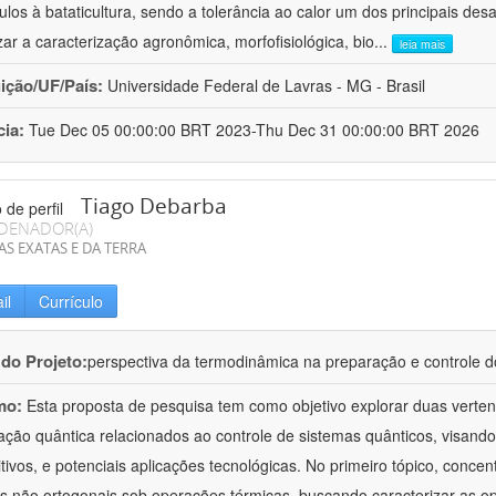
ulos à bataticultura, sendo a tolerância ao calor um dos principais desa
izar a caracterização agronômica, morfofisiológica, bio
...
leia mais
uição/UF/País:
Universidade Federal de Lavras - MG - Brasil
cia:
Tue Dec 05 00:00:00 BRT 2023-Thu Dec 31 00:00:00 BRT 2026
Tiago Debarba
DENADOR(A)
AS EXATAS E DA TERRA
il
Currículo
 do Projeto:
perspectiva da termodinâmica na preparação e controle 
mo:
Esta proposta de pesquisa tem como objetivo explorar duas verte
ação quântica relacionados ao controle de sistemas quânticos, visand
itivos, e potenciais aplicações tecnológicas. No primeiro tópico, con
s não ortogonais sob operações térmicas, buscando caracterizar as o