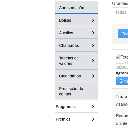
Grandes
Apresentação
Bolsas
Auxílios
Filt
Chamadas
Tabelas de
COOR
valores
CIÊNCI
Agron
Calendários
E-ma
Prestação de
contas
Título
visand
Programas
Resu
Prêmios
Diante