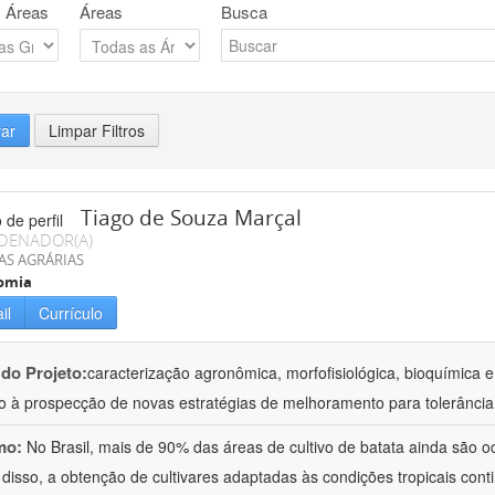
 Áreas
Áreas
Busca
rar
Limpar Filtros
Tiago de Souza Marçal
DENADOR(A)
AS AGRÁRIAS
omia
il
Currículo
 do Projeto:
caracterização agronômica, morfofisiológica, bioquímica e
o à prospecção de novas estratégias de melhoramento para tolerância
mo:
No Brasil, mais de 90% das áreas de cultivo de batata ainda são o
 disso, a obtenção de cultivares adaptadas às condições tropicais con