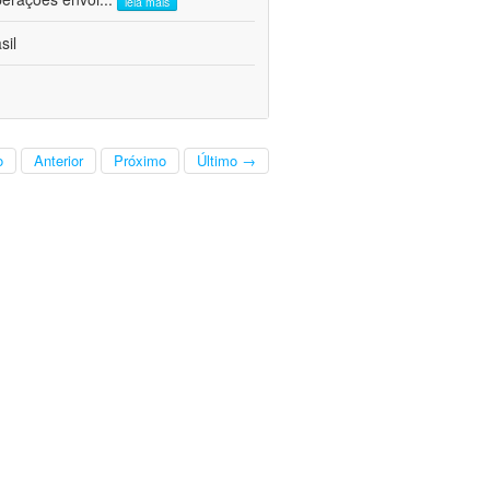
leia mais
sil
o
Anterior
Próximo
Último →