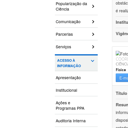
obstác
Popularização da
Ciência
é real
Comunicação
Instit
Vigên
Parcerias
Serviços
COOR
ACESSO À
CIÊNCI
INFORMAÇÃO
Física
Apresentação
E-ma
Institucional
Título
Ações e
Resu
Programas PPA
inform
dispos
Auditoria Interna
estado