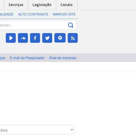
Serviços
Legislação
Canais
BILIDADE
ALTO CONTRASTE
MAPA DO SITE
iços
E-mail do Pesquisador
Área de imprensa