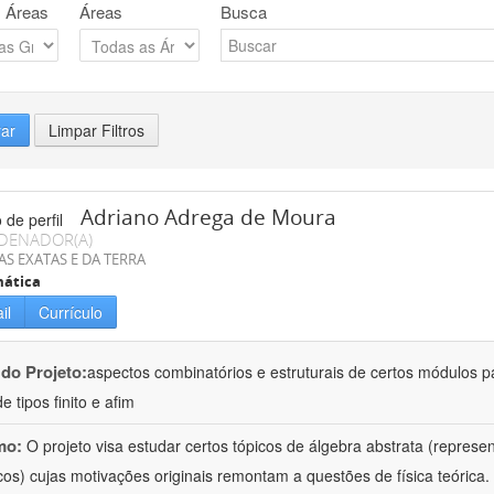
 Áreas
Áreas
Busca
rar
Limpar Filtros
Adriano Adrega de Moura
DENADOR(A)
AS EXATAS E DA TERRA
ática
il
Currículo
 do Projeto:
aspectos combinatórios e estruturais de certos módulos p
de tipos finito e afim
mo:
O projeto visa estudar certos tópicos de álgebra abstrata (repres
cos) cujas motivações originais remontam a questões de física teóric