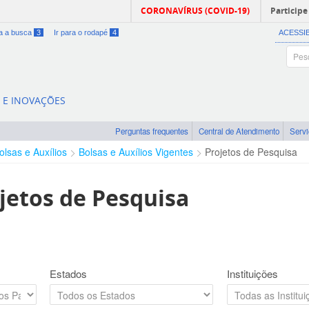
CORONAVÍRUS (COVID-19)
Participe
ra a busca
3
Ir para o rodapé
4
ACESSI
A E INOVAÇÕES
Perguntas frequentes
Central de Atendimento
Serv
olsas e Auxílios
Bolsas e Auxílios Vigentes
Projetos de Pesquisa
jetos de Pesquisa
Estados
Instituições