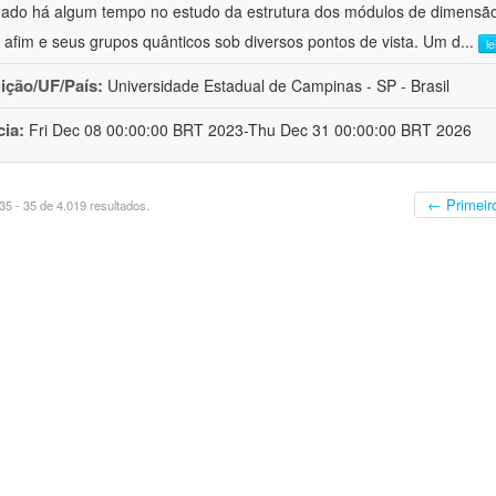
hado há algum tempo no estudo da estrutura dos módulos de dimensão
o afim e seus grupos quânticos sob diversos pontos de vista. Um d
...
l
uição/UF/País:
Universidade Estadual de Campinas - SP - Brasil
cia:
Fri Dec 08 00:00:00 BRT 2023-Thu Dec 31 00:00:00 BRT 2026
← Primeir
5 - 35 de 4.019 resultados.