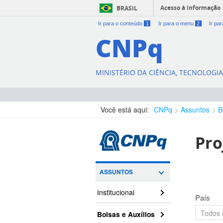
Acesso à informação
BRASIL
Ir para o conteúdo
1
Ir para o menu
2
Ir pa
CNPq
MINISTÉRIO DA CIÊNCIA, TECNOLOGI
Você está aqui:
CNPq
Assuntos
B
Pro
ASSUNTOS
Institucional
País
Bolsas e Auxílios