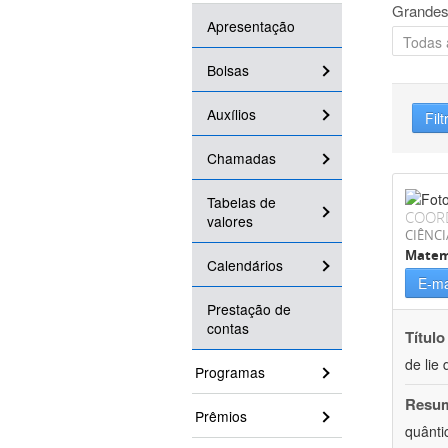
Grandes
Apresentação
Bolsas
Auxílios
Filt
Chamadas
Tabelas de
COOR
valores
CIÊNCI
Matem
Calendários
E-ma
Prestação de
contas
Título
de lie 
Programas
Resu
Prêmios
quânti