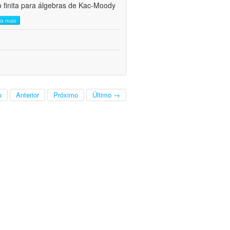
 finita para álgebras de Kac-Moody
eia mais
o
Anterior
Próximo
Último →