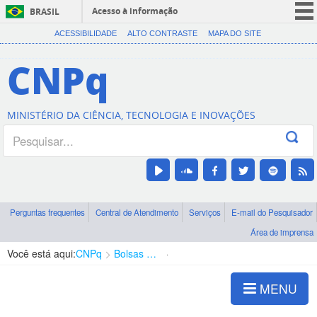
Acesso à informação
BRASIL
CORONAVÍRUS (COVID-19)
ACESSIBILIDADE
ALTO CONTRASTE
MAPA DO SITE
Participe
CNPq
Serviços
Legislação
MINISTÉRIO DA CIÊNCIA, TECNOLOGIA E INOVAÇÕES
Canais
Perguntas frequentes
Central de Atendimento
Serviços
E-mail do Pesquisador
Área de imprensa
Você está aqui:
CNPq
Bolsas e Auxílios Vigentes
Projetos de Pesquisa
MENU