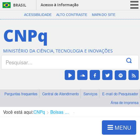
Acesso à informação
BRASIL
CORONAVÍRUS (COVID-19)
ACESSIBILIDADE
ALTO CONTRASTE
MAPA DO SITE
Participe
CNPq
Serviços
Legislação
MINISTÉRIO DA CIÊNCIA, TECNOLOGIA E INOVAÇÕES
Canais
Perguntas frequentes
Central de Atendimento
Serviços
E-mail do Pesquisador
Área de imprensa
Você está aqui:
CNPq
Bolsas e Auxílios Vigentes
Projetos de Pesquisa
MENU