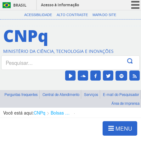
Acesso à informação
BRASIL
CORONAVÍRUS (COVID-19)
ACESSIBILIDADE
ALTO CONTRASTE
MAPA DO SITE
Participe
CNPq
Serviços
Legislação
MINISTÉRIO DA CIÊNCIA, TECNOLOGIA E INOVAÇÕES
Canais
Perguntas frequentes
Central de Atendimento
Serviços
E-mail do Pesquisador
Área de imprensa
Você está aqui:
CNPq
Bolsas e Auxílios Vigentes
Projetos de Pesquisa
MENU