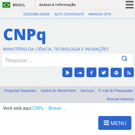
Acesso à informação
BRASIL
CORONAVÍRUS (COVID-19)
ACESSIBILIDADE
ALTO CONTRASTE
MAPA DO SITE
Participe
CNPq
Serviços
Legislação
MINISTÉRIO DA CIÊNCIA, TECNOLOGIA E INOVAÇÕES
Canais
Perguntas frequentes
Central de Atendimento
Serviços
E-mail do Pesquisador
Área de imprensa
Você está aqui:
CNPq
Bolsas e Auxílios Vigentes
Projetos de Pesquisa
MENU