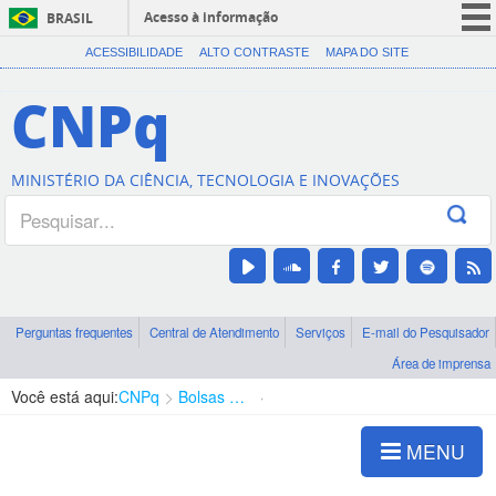
Acesso à informação
BRASIL
CORONAVÍRUS (COVID-19)
ACESSIBILIDADE
ALTO CONTRASTE
MAPA DO SITE
Participe
CNPq
Serviços
Legislação
MINISTÉRIO DA CIÊNCIA, TECNOLOGIA E INOVAÇÕES
Canais
Perguntas frequentes
Central de Atendimento
Serviços
E-mail do Pesquisador
Área de imprensa
Você está aqui:
CNPq
Bolsas e Auxílios Vigentes
Projetos de Pesquisa
MENU