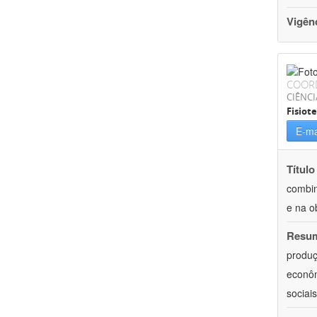
Vigên
COOR
CIÊNCI
Fisiot
E-ma
Título
combin
e na o
Resu
produç
econôm
sociai