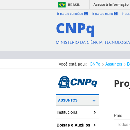
Acesso à informação
BRASIL
Ir para o conteúdo
1
Ir para o menu
2
Ir pa
CNPq
MINISTÉRIO DA CIÊNCIA, TECNOLOGI
Você está aqui:
CNPq
Assuntos
B
Pro
ASSUNTOS
Institucional
País
Bolsas e Auxílios