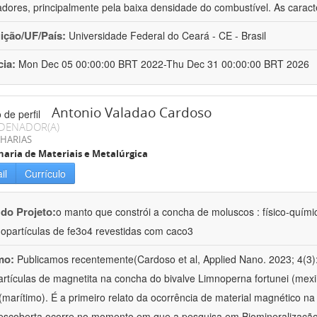
adores, principalmente pela baixa densidade do combustível. As caracte
uição/UF/País:
Universidade Federal do Ceará - CE - Brasil
cia:
Mon Dec 05 00:00:00 BRT 2022-Thu Dec 31 00:00:00 BRT 2026
Antonio Valadao Cardoso
DENADOR(A)
HARIAS
aria de Materiais e Metalúrgica
il
Currículo
 do Projeto:
o manto que constrói a concha de moluscos : físico-quími
opartículas de fe3o4 revestidas com caco3
mo:
Publicamos recentemente(Cardoso et al, Applied Nano. 2023; 4(3)
rtículas de magnetita na concha do bivalve Limnoperna fortunei (mexi
(marítimo). É a primeiro relato da ocorrência de material magnético n
escoberta ocorre no momento em que a pesquisa em Biomineralização