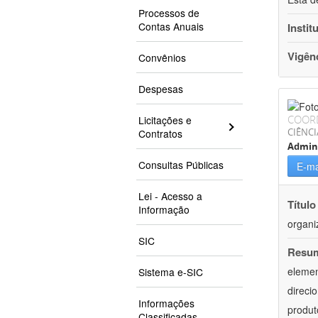
Processos de
Contas Anuais
Instit
Vigên
Convênios
Despesas
COOR
Licitações e
CIÊNCI
Contratos
Admin
Consultas Públicas
E-ma
Lei - Acesso a
Título
Informação
organi
SIC
Resu
elemen
Sistema e-SIC
direci
Informações
produt
Classificadas