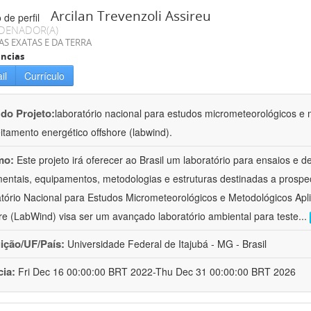
Arcilan Trevenzoli Assireu
DENADOR(A)
AS EXATAS E DA TERRA
ncias
il
Currículo
 do Projeto:
laboratório nacional para estudos micrometeorológicos e 
itamento energético offshore (labwind).
mo:
Este projeto irá oferecer ao Brasil um laboratório para ensaios e 
mentais, equipamentos, metodologias e estruturas destinadas a prospec
tório Nacional para Estudos Micrometeorológicos e Metodológicos Apl
re (LabWind) visa ser um avançado laboratório ambiental para teste
...
uição/UF/País:
Universidade Federal de Itajubá - MG - Brasil
cia:
Fri Dec 16 00:00:00 BRT 2022-Thu Dec 31 00:00:00 BRT 2026