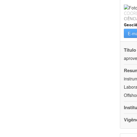
COOR
CIÊNCI
Geociê
E-ma
Título
aprove
Resu
instru
Labora
Offsho
Instit
Vigên