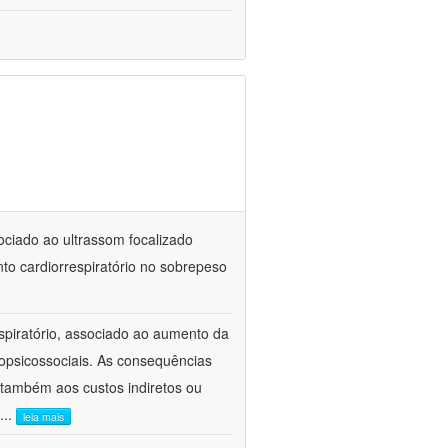
sociado ao ultrassom focalizado
to cardiorrespiratório no sobrepeso
spiratório, associado ao aumento da
opsicossociais. As consequências
também aos custos indiretos ou
...
leia mais