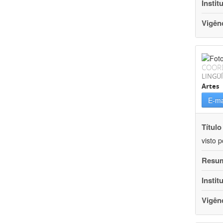
Instit
Vigên
COOR
LINGÜÍ
Artes
E-ma
Título
visto 
Resu
Instit
Vigên