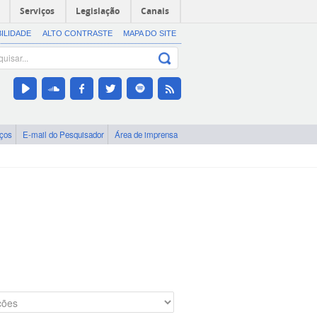
Serviços
Legislação
Canais
BILIDADE
ALTO CONTRASTE
MAPA DO SITE
iços
E-mail do Pesquisador
Área de imprensa