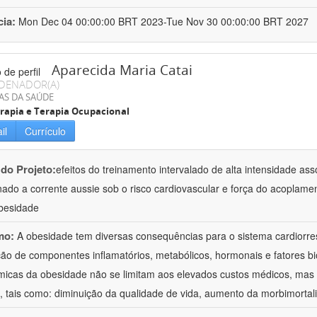
cia:
Mon Dec 04 00:00:00 BRT 2023-Tue Nov 30 00:00:00 BRT 2027
Aparecida Maria Catai
DENADOR(A)
AS DA SAÚDE
erapia e Terapia Ocupacional
il
Currículo
 do Projeto:
efeitos do treinamento intervalado de alta intensidade as
ado a corrente aussie sob o risco cardiovascular e força do acoplamen
besidade
mo:
A obesidade tem diversas consequências para o sistema cardiorre
ão de componentes inflamatórios, metabólicos, hormonais e fatores bi
icas da obesidade não se limitam aos elevados custos médicos, mas 
s, tais como: diminuição da qualidade de vida, aumento da morbimortali