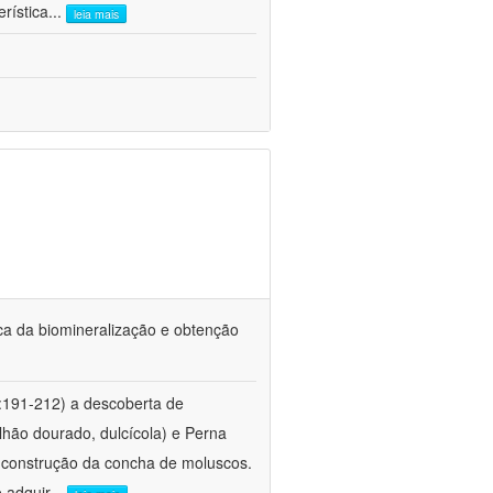
rística
...
leia mais
ca da biomineralização e obtenção
:191-212) a descoberta de
lhão dourado, dulcícola) e Perna
a construção da concha de moluscos.
 adquir
...