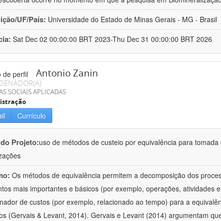
uição/UF/País:
Universidade do Estado de Minas Gerais - MG - Brasil
cia:
Sat Dec 02 00:00:00 BRT 2023-Thu Dec 31 00:00:00 BRT 2026
Antonio Zanin
DENADOR(A)
AS SOCIAIS APLICADAS
istração
il
Currículo
 do Projeto:
uso de métodos de custeio por equivalência para tomada
zações
mo:
Os métodos de equivalência permitem a decomposição dos proce
tos mais importantes e básicos (por exemplo, operações, atividades e
onador de custos (por exemplo, relacionado ao tempo) para a equivalê
os (Gervais & Levant, 2014). Gervais e Levant (2014) argumentam qu