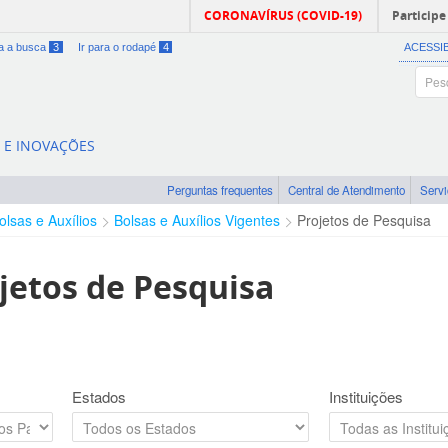
CORONAVÍRUS (COVID-19)
Participe
ra a busca
3
Ir para o rodapé
4
ACESSI
A E INOVAÇÕES
Perguntas frequentes
Central de Atendimento
Serv
olsas e Auxílios
Bolsas e Auxílios Vigentes
Projetos de Pesquisa
jetos de Pesquisa
Estados
Instituições