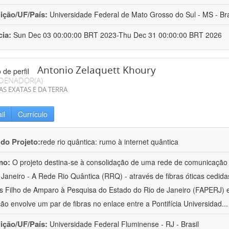
uição/UF/País:
Universidade Federal de Mato Grosso do Sul - MS - Bra
cia:
Sun Dec 03 00:00:00 BRT 2023-Thu Dec 31 00:00:00 BRT 2026
Antonio Zelaquett Khoury
DENADOR(A)
AS EXATAS E DA TERRA
il
Currículo
 do Projeto:
rede rio quântica: rumo à internet quântica
mo:
O projeto destina-se à consolidação de uma rede de comunicação 
 Janeiro - A Rede Rio Quântica (RRQ) - através de fibras óticas cedi
 Filho de Amparo à Pesquisa do Estado do Rio de Janeiro (FAPERJ) e
ão envolve um par de fibras no enlace entre a Pontifícia Universidad
..
uição/UF/País:
Universidade Federal Fluminense - RJ - Brasil