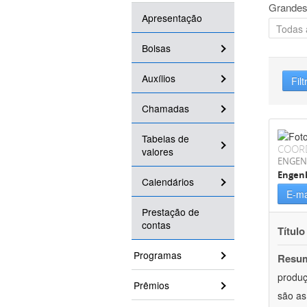
Grandes
Apresentação
Bolsas
Auxílios
Filt
Chamadas
Tabelas de
COOR
valores
ENGEN
Engenh
Calendários
E-ma
Prestação de
contas
Título
Programas
Resu
produç
Prêmios
são as