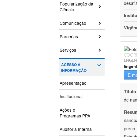
desafi
Popularização da
Ciência
Instit
Comunicação
Vigên
Parcerias
Serviços
COOR
ENGEN
ACESSO À
Engenh
INFORMAÇÃO
E-ma
Apresentação
Título
Institucional
de nan
Ações e
Resu
Programas PPA
nanopa
perna 
Auditoria Interna
Esta d