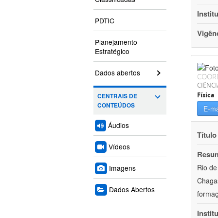
Instit
PDTIC
Vigên
Planejamento
Estratégico
Dados abertos
COOR
CIÊNCI
Física
CENTRAIS DE
CONTEÚDOS
E-ma
Áudios
Título
Vídeos
Resu
Rio de
Imagens
Chagas
Dados Abertos
formaç
Instit