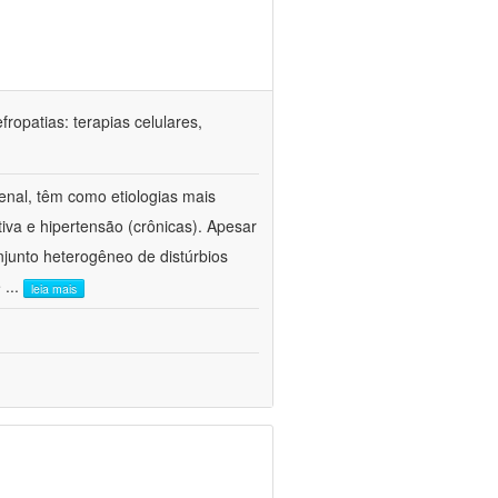
ropatias: terapias celulares,
enal, têm como etiologias mais
iva e hipertensão (crônicas). Apesar
junto heterogêneo de distúrbios
e
...
leia mais