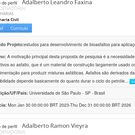
Adalberto Leandro Faxina
DENADOR(A)
HARIAS
aria Civil
il
Currículo
 do Projeto:
estudos para desenvolvimento de bioasfaltos para aplic
mo:
A motivação principal desta proposta de pesquisa é a necessidade
ativos ao asfalto, que é um material de construção largamente usado 
imentação para produzir misturas asfálticas. Asfaltos são derivados da
ibilidade depende basicamente do quanto durar o ciclo do petróle
...
le
uição/UF/País:
Universidade de São Paulo - SP - Brasil
cia:
Mon Jan 30 00:00:00 BRT 2023-Thu Dec 31 00:00:00 BRT 2026
Adalberto Ramon Vieyra
DENADOR(A)