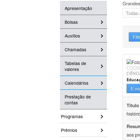
Grandes
Apresentação
Bolsas
Auxílios
Filt
Chamadas
Tabelas de
COOR
valores
CIÊNC
Educa
Calendários
E-ma
Prestação de
contas
Título
históri
Programas
Resu
Prêmios
aos pr