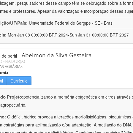
izagem, pesquisadores desse campo têm se debruçado sobre a formaç
ntes e professores. Apesar da valorização e incorporação desses sujei
uição/UF/País:
Universidade Federal de Sergipe - SE - Brasil
cia:
Mon Jan 08 00:00:00 BRT 2024-Sun Jan 31 00:00:00 BRT 2027
Abelmon da Silva Gesteira
DENADOR(A)
AS AGRÁRIAS
omia
il
Currículo
 do Projeto:
potencializando a memória epigenética em citros através d
o agropecuário.
mo:
O déficit hídrico provoca alterações morfofisiológicas, bioquímica
 a estratégias para aclimatização e/ou adaptação. A metilação do DNA 
o ser alterada durante o déficit hídrico. Combinações laranjeira 'Valên