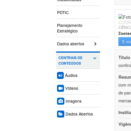
PDTIC
COOR
Planejamento
CIÊNCI
Estratégico
Zoote
E-ma
Dados abertos
Título
CENTRAIS DE
CONTEÚDOS
confin
Áudios
Resu
com mú
Vídeos
de par
mercad
Imagens
Instit
Dados Abertos
Vigên