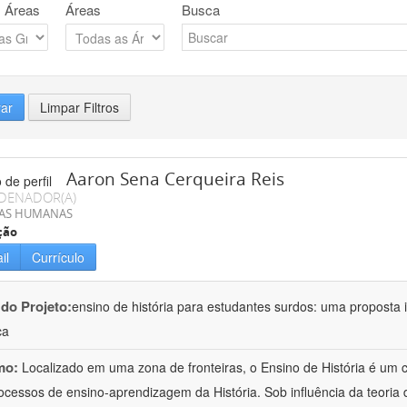
 Áreas
Áreas
Busca
rar
Limpar Filtros
Aaron Sena Cerqueira Reis
DENADOR(A)
IAS HUMANAS
ção
il
Currículo
 do Projeto:
ensino de história para estudantes surdos: uma proposta i
ca
mo:
Localizado em uma zona de fronteiras, o Ensino de História é um
ocessos de ensino-aprendizagem da História. Sob influência da teoria d