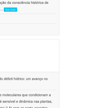
ão da consciência histórica de
...
leia mais
o déficit hídrico: um avanço no
s e moleculares que condicionam a
é sensível e dinâmica nas plantas,
cia' (LA) com os porta-enxertos