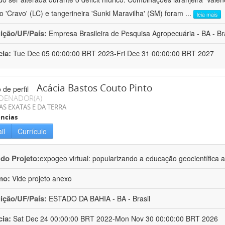
ro 'Cravo' (LC) e tangerineira 'Sunki Maravilha' (SM) foram
...
leia mais
uição/UF/País:
Empresa Brasileira de Pesquisa Agropecuária - BA - Bra
cia:
Tue Dec 05 00:00:00 BRT 2023-Fri Dec 31 00:00:00 BRT 2027
Acácia Bastos Couto Pinto
DENADOR(A)
AS EXATAS E DA TERRA
ncias
il
Currículo
 do Projeto:
expogeo virtual: popularizando a educação geocientífica a
mo:
Vide projeto anexo
uição/UF/País:
ESTADO DA BAHIA - BA - Brasil
cia:
Sat Dec 24 00:00:00 BRT 2022-Mon Nov 30 00:00:00 BRT 2026