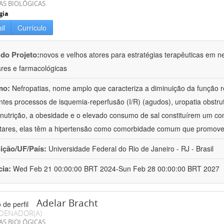
AS BIOLÓGICAS
gia
il
Currículo
 do Projeto:
novos e velhos atores para estratégias terapêuticas em nef
ares e farmacológicas
mo:
Nefropatias, nome amplo que caracteriza a diminuição da função r
ntes processos de isquemia-reperfusão (I/R) (agudos), uropatia obstrut
nutrição, a obesidade e o elevado consumo de sal constituírem um con
tares, elas têm a hipertensão como comorbidade comum que promov
uição/UF/País:
Universidade Federal do Rio de Janeiro - RJ - Brasil
cia:
Wed Feb 21 00:00:00 BRT 2024-Sun Feb 28 00:00:00 BRT 2027
Adelar Bracht
DENADOR(A)
AS BIOLÓGICAS