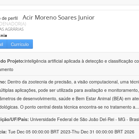
Acir Moreno Soares Junior
DENADOR(A)
AS AGRÁRIAS
cnia
il
Currículo
 do Projeto:
inteligência artificial aplicada à detecção e classificaçã
amento
mo:
Dentro da zootecnia de precisão, a visão computacional, uma técni
ltiplas aplicações, pode ser utilizada para avaliação e monitoramento, 
âmetros de desenvolvimento, saúde e Bem Estar Animal (BEA) em ate
ológicas. O ponto central desta técnica encontra-se no tratamento a
..
uição/UF/País:
Universidade Federal de São João Del-Rei - MG - Brasi
cia:
Tue Dec 05 00:00:00 BRT 2023-Thu Dec 31 00:00:00 BRT 2026