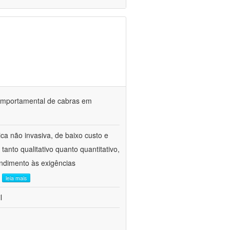
o comportamental de cabras em
ca não invasiva, de baixo custo e
tanto qualitativo quanto quantitativo,
ndimento às exigências
.
leia mais
l