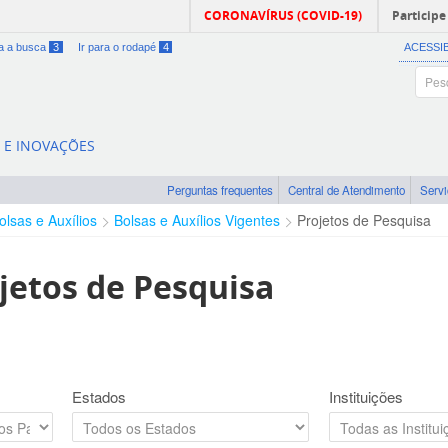
CORONAVÍRUS (COVID-19)
Participe
ra a busca
3
Ir para o rodapé
4
ACESSI
A E INOVAÇÕES
Perguntas frequentes
Central de Atendimento
Serv
olsas e Auxílios
Bolsas e Auxílios Vigentes
Projetos de Pesquisa
jetos de Pesquisa
Estados
Instituições