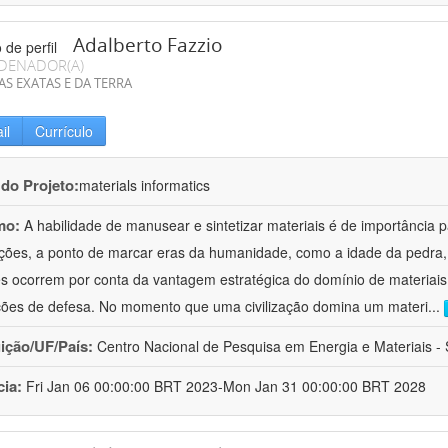
Adalberto Fazzio
DENADOR(A)
AS EXATAS E DA TERRA
il
Currículo
 do Projeto:
materials informatics
mo:
A habilidade de manusear e sintetizar materiais é de importância 
zações, a ponto de marcar eras da humanidade, como a idade da pedra, 
es ocorrem por conta da vantagem estratégica do domínio de materiais,
ções de defesa. No momento que uma civilização domina um materi
...
uição/UF/País:
Centro Nacional de Pesquisa em Energia e Materiais - S
cia:
Fri Jan 06 00:00:00 BRT 2023-Mon Jan 31 00:00:00 BRT 2028