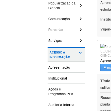
Aprend
Popularização da
Ciência
estuda
Comunicação
Instit
Vigên
Parcerias
Serviços
COOR
ACESSO À
CIÊNCI
INFORMAÇÃO
Agron
Apresentação
E-ma
Institucional
Título
cultiv
Ações e
Programas PPA
Resu
planta
Auditoria Interna
podend