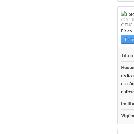
COOR
CIÊNCI
Física
E-ma
Título
Resu
civili
divisõ
aplica
Instit
Vigên