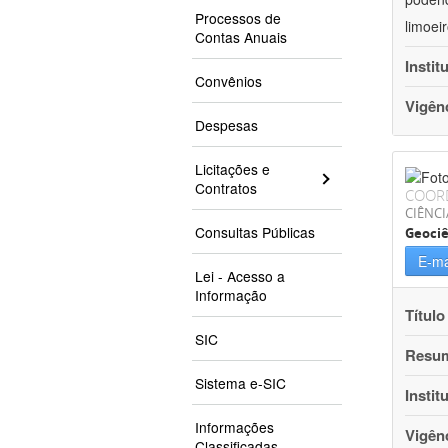
Processos de
limoei
Contas Anuais
Instit
Convênios
Vigên
Despesas
Licitações e
Contratos
COOR
CIÊNCI
Consultas Públicas
Geociê
E-ma
Lei - Acesso a
Informação
Título
SIC
Resu
Sistema e-SIC
Instit
Informações
Vigên
Classificadas