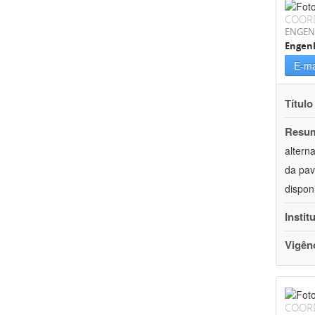
COOR
ENGEN
Engenh
E-ma
Título
Resu
altern
da pav
dispon
Instit
Vigên
COOR