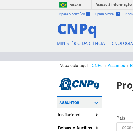
Acesso à informação
BRASIL
Ir para o conteúdo
1
Ir para o menu
2
Ir pa
CNPq
MINISTÉRIO DA CIÊNCIA, TECNOLOGI
Você está aqui:
CNPq
Assuntos
B
Pro
ASSUNTOS
Institucional
País
Bolsas e Auxílios