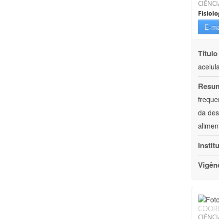
CIÊNCI
Fisiolo
E-ma
Título
acelul
Resu
freque
da des
alimen
Instit
Vigên
COOR
CIÊNCI