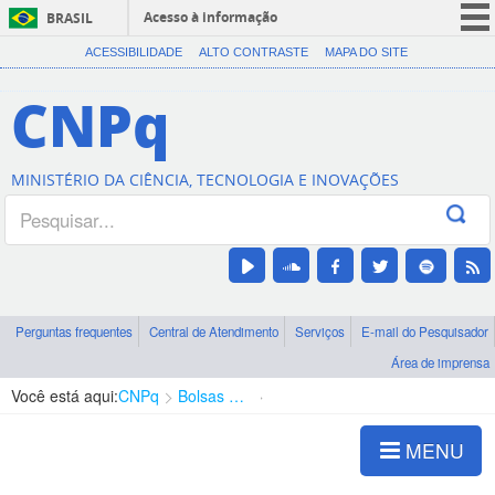
Acesso à informação
BRASIL
CORONAVÍRUS (COVID-19)
ACESSIBILIDADE
ALTO CONTRASTE
MAPA DO SITE
Participe
CNPq
Serviços
Legislação
MINISTÉRIO DA CIÊNCIA, TECNOLOGIA E INOVAÇÕES
Canais
Perguntas frequentes
Central de Atendimento
Serviços
E-mail do Pesquisador
Área de imprensa
Você está aqui:
CNPq
Bolsas e Auxílios Vigentes
Projetos de Pesquisa
MENU