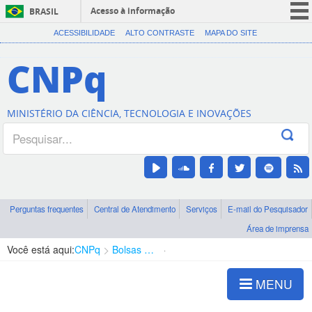
Acesso à informação
BRASIL
CORONAVÍRUS (COVID-19)
ACESSIBILIDADE
ALTO CONTRASTE
MAPA DO SITE
Participe
CNPq
Serviços
Legislação
MINISTÉRIO DA CIÊNCIA, TECNOLOGIA E INOVAÇÕES
Canais
Perguntas frequentes
Central de Atendimento
Serviços
E-mail do Pesquisador
Área de imprensa
Você está aqui:
CNPq
Bolsas e Auxílios Vigentes
Projetos de Pesquisa
MENU