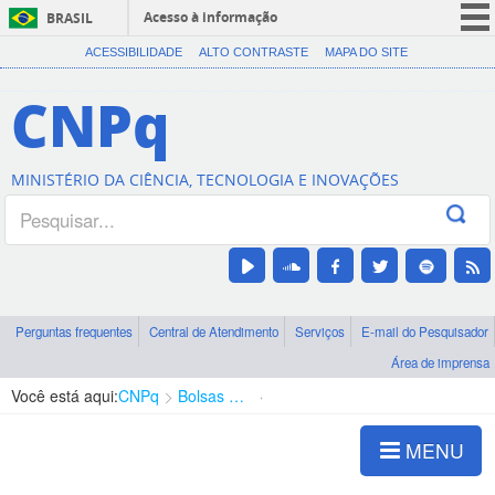
Acesso à informação
BRASIL
CORONAVÍRUS (COVID-19)
ACESSIBILIDADE
ALTO CONTRASTE
MAPA DO SITE
Participe
CNPq
Serviços
Legislação
MINISTÉRIO DA CIÊNCIA, TECNOLOGIA E INOVAÇÕES
Canais
Perguntas frequentes
Central de Atendimento
Serviços
E-mail do Pesquisador
Área de imprensa
Você está aqui:
CNPq
Bolsas e Auxílios Vigentes
Projetos de Pesquisa
MENU