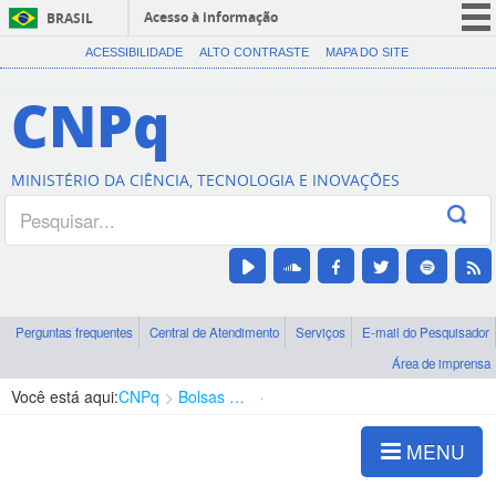
Acesso à informação
BRASIL
CORONAVÍRUS (COVID-19)
ACESSIBILIDADE
ALTO CONTRASTE
MAPA DO SITE
Participe
CNPq
Serviços
Legislação
MINISTÉRIO DA CIÊNCIA, TECNOLOGIA E INOVAÇÕES
Canais
Perguntas frequentes
Central de Atendimento
Serviços
E-mail do Pesquisador
Área de imprensa
Você está aqui:
CNPq
Bolsas e Auxílios Vigentes
Projetos de Pesquisa
MENU