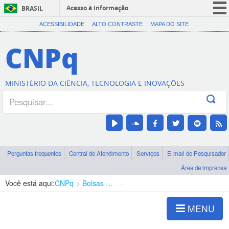
Acesso à informação
BRASIL
CORONAVÍRUS (COVID-19)
ACESSIBILIDADE
ALTO CONTRASTE
MAPA DO SITE
Participe
CNPq
Serviços
Legislação
MINISTÉRIO DA CIÊNCIA, TECNOLOGIA E INOVAÇÕES
Canais
Perguntas frequentes
Central de Atendimento
Serviços
E-mail do Pesquisador
Área de imprensa
Você está aqui:
CNPq
Bolsas e Auxílios Vigentes
Projetos de Pesquisa
MENU