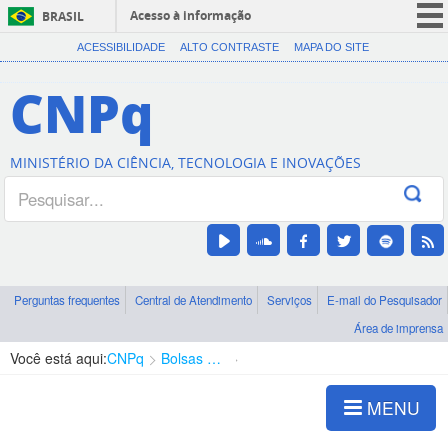
Acesso à informação
BRASIL
CORONAVÍRUS (COVID-19)
ACESSIBILIDADE
ALTO CONTRASTE
MAPA DO SITE
Participe
CNPq
Serviços
Legislação
MINISTÉRIO DA CIÊNCIA, TECNOLOGIA E INOVAÇÕES
Canais
Perguntas frequentes
Central de Atendimento
Serviços
E-mail do Pesquisador
Área de imprensa
Você está aqui:
CNPq
Bolsas e Auxílios Vigentes
Projetos de Pesquisa
MENU