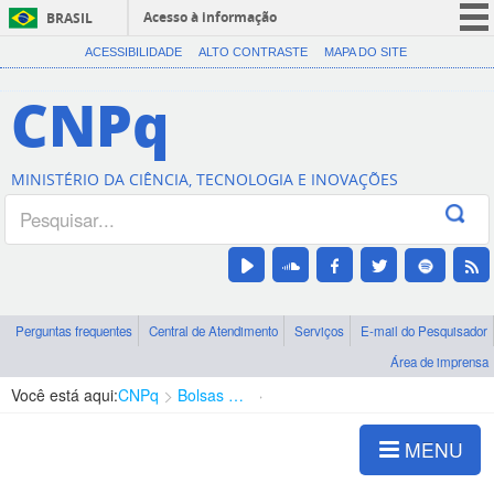
Acesso à informação
BRASIL
CORONAVÍRUS (COVID-19)
ACESSIBILIDADE
ALTO CONTRASTE
MAPA DO SITE
Participe
CNPq
Serviços
Legislação
MINISTÉRIO DA CIÊNCIA, TECNOLOGIA E INOVAÇÕES
Canais
Perguntas frequentes
Central de Atendimento
Serviços
E-mail do Pesquisador
Área de imprensa
Você está aqui:
CNPq
Bolsas e Auxílios Vigentes
Projetos de Pesquisa
MENU