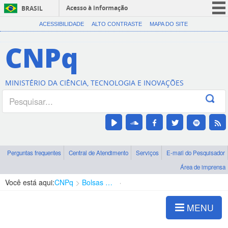
Acesso à informação
BRASIL
CORONAVÍRUS (COVID-19)
ACESSIBILIDADE
ALTO CONTRASTE
MAPA DO SITE
Participe
CNPq
Serviços
Legislação
MINISTÉRIO DA CIÊNCIA, TECNOLOGIA E INOVAÇÕES
Canais
Perguntas frequentes
Central de Atendimento
Serviços
E-mail do Pesquisador
Área de imprensa
Você está aqui:
CNPq
Bolsas e Auxílios Vigentes
Projetos de Pesquisa
MENU