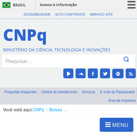
Acesso à informação
BRASIL
CORONAVÍRUS (COVID-19)
ACESSIBILIDADE
ALTO CONTRASTE
MAPA DO SITE
Participe
CNPq
Serviços
Legislação
MINISTÉRIO DA CIÊNCIA, TECNOLOGIA E INOVAÇÕES
Canais
Perguntas frequentes
Central de Atendimento
Serviços
E-mail do Pesquisador
Área de imprensa
Você está aqui:
CNPq
Bolsas e Auxílios Vigentes
Projetos de Pesquisa
MENU