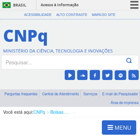
Acesso à informação
BRASIL
CORONAVÍRUS (COVID-19)
ACESSIBILIDADE
ALTO CONTRASTE
MAPA DO SITE
Participe
CNPq
Serviços
Legislação
MINISTÉRIO DA CIÊNCIA, TECNOLOGIA E INOVAÇÕES
Canais
Perguntas frequentes
Central de Atendimento
Serviços
E-mail do Pesquisador
Área de imprensa
Você está aqui:
CNPq
Bolsas e Auxílios Vigentes
Projetos de Pesquisa
MENU