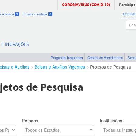
CORONAVÍRUS (COVID-19)
Participe
ra a busca
3
Ir para o rodapé
4
ACESSI
A E INOVAÇÕES
Perguntas frequentes
Central de Atendimento
Serv
olsas e Auxílios
Bolsas e Auxílios Vigentes
Projetos de Pesquisa
jetos de Pesquisa
Estados
Instituições