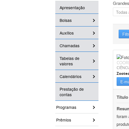
Grandes
Apresentação
Bolsas
Auxílios
Filt
Chamadas
Tabelas de
COOR
valores
CIÊNCI
Zoote
Calendários
E-ma
Prestação de
contas
Título
Programas
Resu
foram 
Prêmios
produt