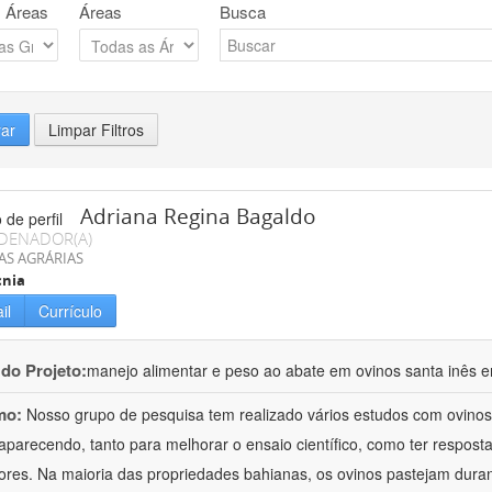
 Áreas
Áreas
Busca
rar
Limpar Filtros
Adriana Regina Bagaldo
DENADOR(A)
AS AGRÁRIAS
cnia
il
Currículo
 do Projeto:
manejo alimentar e peso ao abate em ovinos santa inês e
mo:
Nosso grupo de pesquisa tem realizado vários estudos com ovinos
aparecendo, tanto para melhorar o ensaio científico, como ter respost
ores. Na maioria das propriedades bahianas, os ovinos pastejam duran