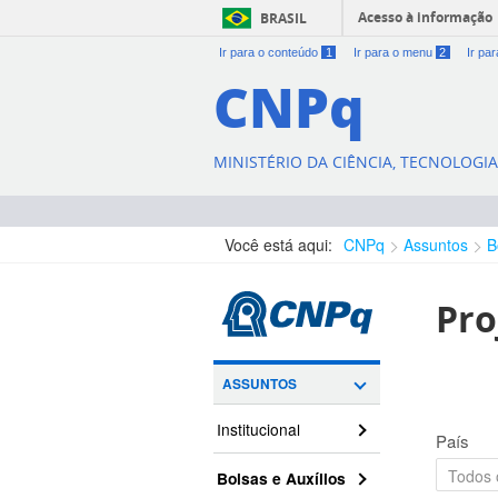
Acesso à informação
BRASIL
Ir para o conteúdo
1
Ir para o menu
2
Ir pa
CNPq
MINISTÉRIO DA CIÊNCIA, TECNOLOGI
Você está aqui:
CNPq
Assuntos
B
Pro
ASSUNTOS
Institucional
País
Bolsas e Auxílios