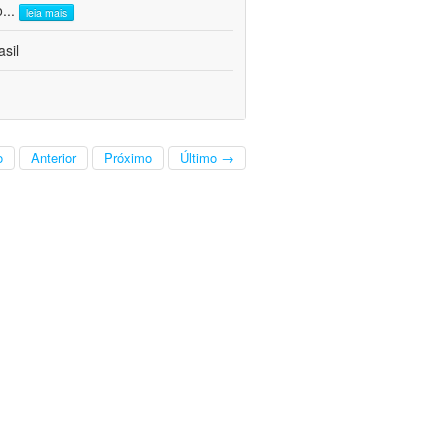
o
...
leia mais
sil
o
Anterior
Próximo
Último →