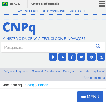
Acesso à informação
BRASIL
CORONAVÍRUS (COVID-19)
ACESSIBILIDADE
ALTO CONTRASTE
MAPA DO SITE
Participe
CNPq
Serviços
Legislação
MINISTÉRIO DA CIÊNCIA, TECNOLOGIA E INOVAÇÕES
Canais
Perguntas frequentes
Central de Atendimento
Serviços
E-mail do Pesquisador
Área de imprensa
Você está aqui:
CNPq
Bolsas e Auxílios Vigentes
Projetos de Pesquisa
MENU